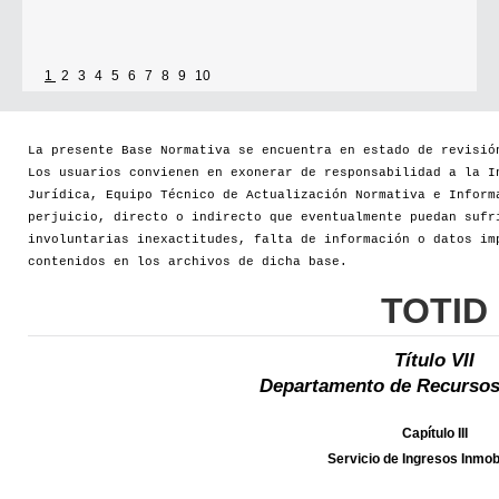
1
2
3
4
5
6
7
8
9
10
La presente Base Normativa se encuentra en estado de revisió
Los usuarios convienen en exonerar de responsabilidad a la I
Jurídica, Equipo Técnico de Actualización Normativa e Inform
perjuicio, directo o indirecto que eventualmente puedan sufr
involuntarias inexactitudes, falta de información o datos im
contenidos en los archivos de dicha base.
TOTID
Título VII
Departamento de Recursos
Capítulo III
Servicio de Ingresos Inmobi