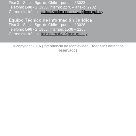
Piso 3 – Sector Sgo. de Chile – puerta nº 3023
Teléfono: [598 - 2] 1950, Interno: 2276 – anexo: 2902
Correo electrónico:
actualizacion.normativa@imm.gub.uy
Equipo Técnico de Información Jurídica
Piso 3 – Sector Sgo. de Chile – puerta nº 3028
Teléfono: [598 - 2] 1950, Internos: 1538 – 2265
Correo electrónico:
info.normativa@imm.gub.uy
© copyright 2016 | Intendencia de Montevideo | Todos los derechos
reservados