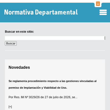
Normati
Departa
Buscar en este sitio:
Buscar
en
este
sitio:
Digesto Departamental
Novedades
TOBEFU
TOTID
Se reglamenta procedimiento respecto a las gestiones vinculadas al
Régimen Punitivo Departamental
permiso de Implantación y Viabilidad de Uso.
Buscar fuentes
Por
Res. IM Nº 3029/26
de 27 de julio de 2026, se...
Contacto
[+]