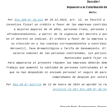
Sección I
Impuesto a la Contribución In
Nota:
Por
Dto.JDM Nº 38.513
de 29.12.2023, art. 12, se facultó a 
incentivo fiscal un crédito a favor de las empresas contribu
a mujeres mayores de 45 años, personas trans, personas 
afrodescendientes, a partir de la vigencia del Decreto y po
en el Decreto se indican. El crédito a favor de la empresa c
su elección en o las cuentas correspondientes a Contribuc
Mercantil, Tasa Bromatológica o Tarifa de Saneamiento. El
salario nominal de las personas contratadas, sin perjuic
Montevideo podrá fijar re
Para ampararse al presente régimen las empresas deberán dem
Trabajo que aumentó la cantidad de personas contratadas al m
que no han despedido ni enviado personal al seguro de paro
comprobados de despido por notor
Por
Res.IM Nº 0227/24
de 12 de enero de 2024 se aprobó la re
artículo 12 del Dto.JDM Nº 38.51
Segunda Parte. Exoneraciones. Normas