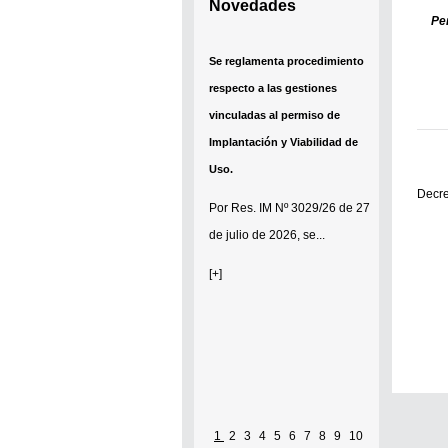
Novedades
Pe
Se reglamenta procedimiento
respecto a las gestiones
vinculadas al permiso de
Implantación y Viabilidad de
Uso.
Decre
Por
Res. IM Nº 3029/26
de 27
de julio de 2026, se...
[+]
1
2
3
4
5
6
7
8
9
10