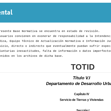
Normativa
Departamental
resente Base Normativa se encuentra en estado de revisión.
usuarios convienen en exonerar de responsabilidad a la Intendenc
dica, Equipo Técnico de Actualización Normativa e Información Ju
uicio, directo o indirecto que eventualmente puedan sufrir espec
luntarias inexactitudes, falta de información o datos imperfecto
enidos en los archivos de dicha base.
TOTID
Título V.I
Departamento de Desarrollo Urb
Capítulo IV
Servicio de Tierras y Viviendas
Sección I