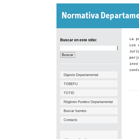
La p
Buscar en este sitio:
Los 
Buscar
Jurí
en
este
perj
sitio:
invo
cont
Digesto Departamental
TOBEFU
TOTID
Régimen Punitivo Departamental
Buscar fuentes
Contacto