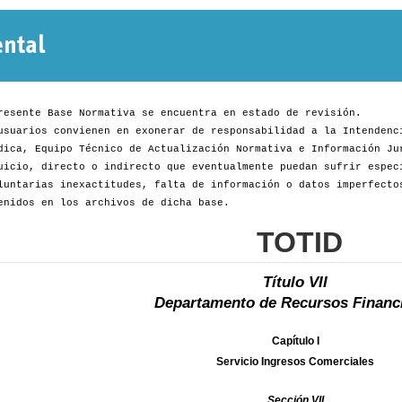
Normativa
Departamental
resente Base Normativa se encuentra en estado de revisión.
usuarios convienen en exonerar de responsabilidad a la Intendenc
dica, Equipo Técnico de Actualización Normativa e Información Ju
uicio, directo o indirecto que eventualmente puedan sufrir espec
luntarias inexactitudes, falta de información o datos imperfecto
enidos en los archivos de dicha base.
TOTID
Título VII
Departamento de Recursos Financ
Capítulo I
Servicio Ingresos Comerciales
Sección VII