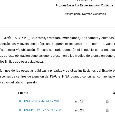
Impuestos a los Espectáculos Públicos
Primera parte. Normas Generales
Artículo 387.2 ._
(Carnets, entradas, invitaciones).
Los carnets y entradas d
pectáculos y diversiones públicas, pagarán el impuesto de acuerdo al valor 
ificar sector y/o ubicación. En caso contrario abonarán el Impuesto por la entra
as de esta obligación aquellas que representen a los medios de prensa en gener
 los límites que ésta establezca.
lumnos de las escuelas públicas y privadas y de otras Instituciones del Estado 
scentes de centros de atención del INAU e INISA, cuando concurran con invitaci
radas del citado impuesto.
Fuente
O
Dto.JDM 36.852 de 24.12.2018
art. 12
Dto.JDM 11.812 de 15.09.1960
art. 20