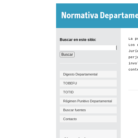
La p
Buscar en este sitio:
Los 
Buscar
Jurí
en
este
perj
sitio:
invo
cont
Digesto Departamental
TOBEFU
TOTID
Régimen Punitivo Departamental
Buscar fuentes
Contacto