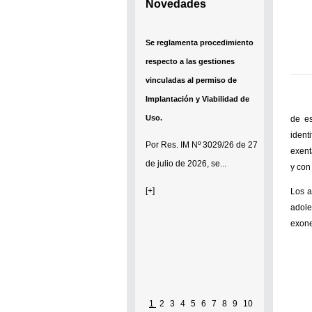
Novedades
Se reglamenta procedimiento
respecto a las gestiones
vinculadas al permiso de
Implantación y Viabilidad de
Uso.
de es
ident
Por
Res. IM Nº 3029/26
de 27
exent
de julio de 2026, se...
y con
[+]
Los a
adole
exone
1
2
3
4
5
6
7
8
9
10