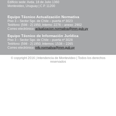
Edificio sede: Avda. 18 de Julio 1360
Montevideo, Uruguay | C.P. 11200
Equipo Técnico Actualización Normativa
Piso 3 – Sector Sgo. de Chile – puerta nº 3023
Teléfono: [598 - 2] 1950, Interno: 2276 – anexo: 2902
Correo electrónico:
actualizacion.normativa@imm.gub.uy
Equipo Técnico de Información Jurídica
Piso 3 – Sector Sgo. de Chile – puerta nº 3028
Teléfono: [598 - 2] 1950, Internos: 1538 – 2265
Correo electrónico:
info.normativa@imm.gub.uy
© copyright 2016 | Intendencia de Montevideo | Todos los derechos
reservados