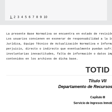
1
2
3
4
5
6
7
8
9
10
La presente Base Normativa se encuentra en estado de revisió
Los usuarios convienen en exonerar de responsabilidad a la I
Jurídica, Equipo Técnico de Actualización Normativa e Inform
perjuicio, directo o indirecto que eventualmente puedan sufr
involuntarias inexactitudes, falta de información o datos im
contenidos en los archivos de dicha base.
TOTID
Título VII
Departamento de Recursos
Capítulo III
Servicio de Ingresos Inmobi