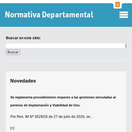
Normati
Departa
Buscar en este sitio:
Buscar
en
este
sitio:
Digesto Departamental
Novedades
TOBEFU
TOTID
Se reglamenta procedimiento respecto a las gestiones vinculadas al
Régimen Punitivo Departamental
permiso de Implantación y Viabilidad de Uso.
Buscar fuentes
Por
Res. IM Nº 3029/26
de 27 de julio de 2026, se...
Contacto
[+]