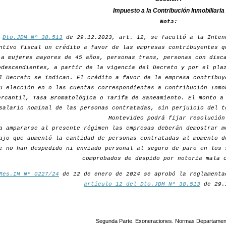
Impuesto a la Contribución Inmobiliaria
Nota:
r
Dto.JDM Nº 38.513
de 29.12.2023, art. 12, se facultó a la Inten
ntivo fiscal un crédito a favor de las empresas contribuyentes q
a mujeres mayores de 45 años, personas trans, personas con disc
odescendientes, a partir de la vigencia del Decreto y por el pla
l Decreto se indican. El crédito a favor de la empresa contribuy
u elección en o las cuentas correspondientes a Contribución Inmo
ercantil, Tasa Bromatológica o Tarifa de Saneamiento. El monto a
salario nominal de las personas contratadas, sin perjuicio del t
Montevideo podrá fijar resolución
a ampararse al presente régimen las empresas deberán demostrar m
ajo que aumentó la cantidad de personas contratadas al momento d
e no han despedido ni enviado personal al seguro de paro en los 
comprobados de despido por notoria mala 
Res.IM Nº 0227/24
de 12 de enero de 2024 se aprobó la reglamenta
artículo 12 del Dto.JDM Nº 38.513
de 29.
Segunda Parte. Exoneraciones. Normas Departamen