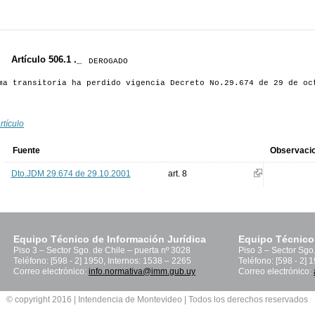
Artículo 506.1 ._
DEROGADO
a transitoria ha perdido vigencia Decreto No.29.674 de 29 de oc
rtículo
Fuente
Observaci
Dto.JDM 29.674 de 29.10.2001
art. 8
Equipo Técnico de Información Jurídica
Equipo Técnico
Piso 3 – Sector Sgo. de Chile – puerta nº 3028
Piso 3 – Sector Sgo
Teléfono: [598 - 2] 1950, Internos: 1538 – 2265
Teléfono: [598 - 2] 
Correo electrónico:
info.normativa@imm.gub.uy
Correo electrónico:
© copyright 2016 | Intendencia de Montevideo | Todos los derechos reservados