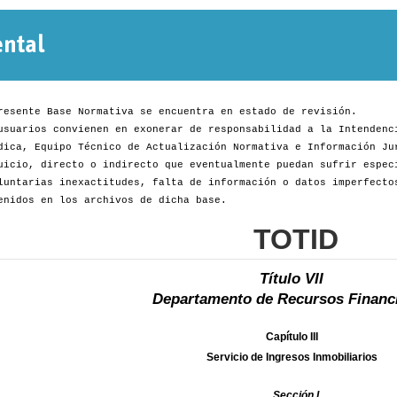
Normativa
Departamental
resente Base Normativa se encuentra en estado de revisión.
usuarios convienen en exonerar de responsabilidad a la Intendenc
dica, Equipo Técnico de Actualización Normativa e Información Ju
uicio, directo o indirecto que eventualmente puedan sufrir espec
luntarias inexactitudes, falta de información o datos imperfecto
enidos en los archivos de dicha base.
TOTID
Título VII
Departamento de Recursos Financ
Capítulo III
Servicio de Ingresos Inmobiliarios
Sección I