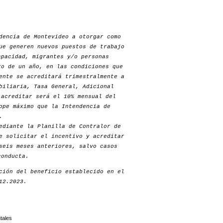
dencia de Montevideo a otorgar como
ue generen nuevos puestos de trabajo
apacidad, migrantes y/o personas
zo de un año, en las condiciones que
ente se acreditará trimestralmente a
biliaria, Tasa General, Adicional
 acreditar será el 10% mensual del
ope máximo que la Intendencia de
.
ediante la Planilla de Contralor de
e solicitar el incentivo y acreditar
seis meses anteriores, salvo casos
conducta.
ción del beneficio establecido en el
12.2023.
tales