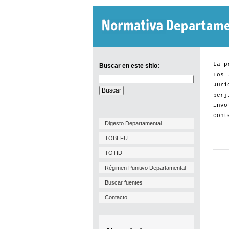
La p
Buscar en este sitio:
Los 
Buscar
Jurí
en
este
perj
sitio:
invo
cont
Digesto Departamental
TOBEFU
TOTID
Régimen Punitivo Departamental
Buscar fuentes
Contacto