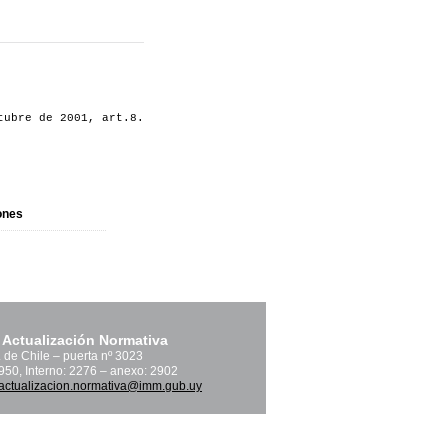
tubre de 2001, art.8.
ones
 Actualización Normativa
. de Chile – puerta nº 3023
1950, Interno: 2276 – anexo: 2902
actualizacion.normativa@imm.gub.uy