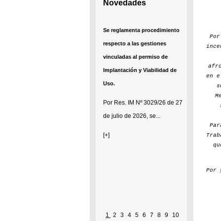
Novedades
Se reglamenta procedimiento
Po
respecto a las gestiones
ince
vinculadas al permiso de
afr
Implantación y Viabilidad de
en e
Uso.
s
M
Por
Res. IM Nº 3029/26
de 27
de julio de 2026, se...
Par
[+]
Trab
qu
Por
1
2
3
4
5
6
7
8
9
10