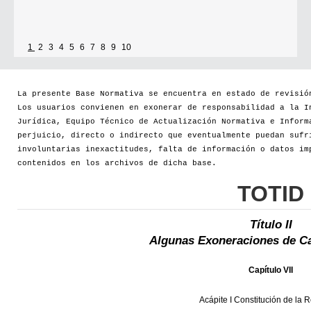
1
2
3
4
5
6
7
8
9
10
La presente Base Normativa se encuentra en estado de revisió
Los usuarios convienen en exonerar de responsabilidad a la I
Jurídica, Equipo Técnico de Actualización Normativa e Inform
perjuicio, directo o indirecto que eventualmente puedan sufr
involuntarias inexactitudes, falta de información o datos im
contenidos en los archivos de dicha base.
TOTID
Título II
Algunas Exoneraciones de Ca
Capítulo VII
Acápite I Constitución de la 