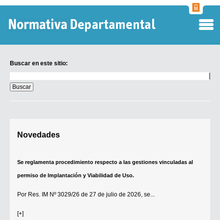
Normati
Departa
Buscar en este sitio:
Buscar
en
este
sitio:
Digesto Departamental
Novedades
TOBEFU
TOTID
Se reglamenta procedimiento respecto a las gestiones vinculadas al
Régimen Punitivo Departamental
permiso de Implantación y Viabilidad de Uso.
Buscar fuentes
Por
Res. IM Nº 3029/26
de 27 de julio de 2026, se...
Contacto
[+]