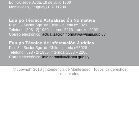
Edificio sede: Avda. 18 de Julio 1360
Montevideo, Uruguay | C.P. 11200
Equipo Técnico Actualización Normativa
Piso 3 – Sector Sgo. de Chile – puerta nº 3023
Teléfono: [598 - 2] 1950, Interno: 2276 – anexo: 2902
Correo electrónico:
actualizacion.normativa@imm.gub.uy
Equipo Técnico de Información Jurídica
Piso 3 – Sector Sgo. de Chile – puerta nº 3028
Teléfono: [598 - 2] 1950, Internos: 1538 – 2265
Correo electrónico:
info.normativa@imm.gub.uy
© copyright 2016 | Intendencia de Montevideo | Todos los derechos
reservados