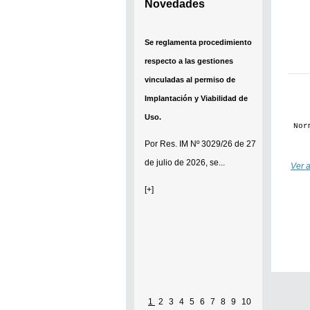
Novedades
Se reglamenta procedimiento
respecto a las gestiones
vinculadas al permiso de
Implantación y Viabilidad de
Uso.
Norm
Por
Res. IM Nº 3029/26
de 27
de julio de 2026, se...
Ver a
[+]
1
2
3
4
5
6
7
8
9
10