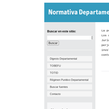
La p
Buscar en este sitio:
Los 
Buscar
Jurí
en
este
perj
sitio:
invo
cont
Digesto Departamental
TOBEFU
TOTID
Régimen Punitivo Departamental
Buscar fuentes
Contacto