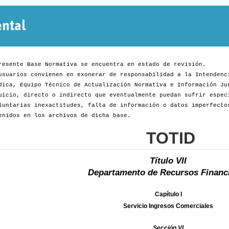
Normativa
Departamental
resente Base Normativa se encuentra en estado de revisión.
usuarios convienen en exonerar de responsabilidad a la Intendenc
dica, Equipo Técnico de Actualización Normativa e Información Ju
uicio, directo o indirecto que eventualmente puedan sufrir espec
luntarias inexactitudes, falta de información o datos imperfecto
enidos en los archivos de dicha base.
TOTID
Título VII
Departamento de Recursos Financ
Capítulo I
Servicio Ingresos Comerciales
Sección VI