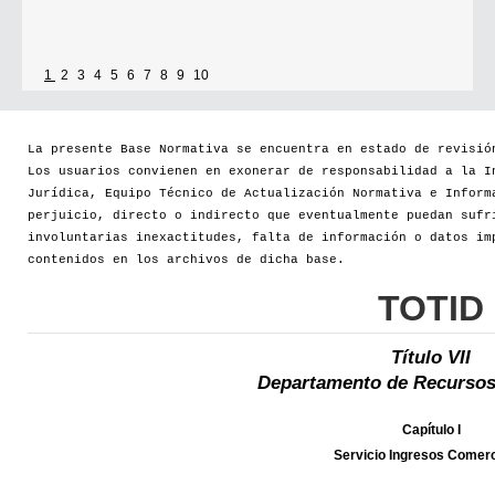
1
2
3
4
5
6
7
8
9
10
La presente Base Normativa se encuentra en estado de revisió
Los usuarios convienen en exonerar de responsabilidad a la I
Jurídica, Equipo Técnico de Actualización Normativa e Inform
perjuicio, directo o indirecto que eventualmente puedan sufr
involuntarias inexactitudes, falta de información o datos im
contenidos en los archivos de dicha base.
TOTID
Título VII
Departamento de Recursos
Capítulo I
Servicio Ingresos Comerc