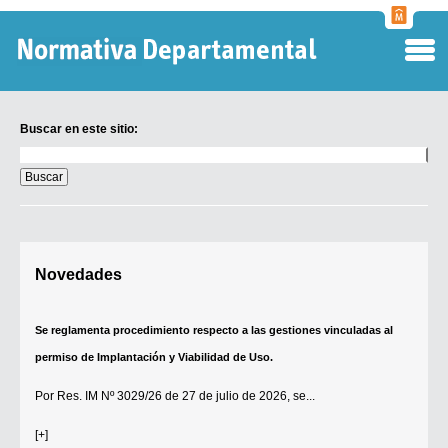
Normati
Departa
Buscar en este sitio:
Buscar
en
este
sitio:
Digesto Departamental
Novedades
TOBEFU
TOTID
Se reglamenta procedimiento respecto a las gestiones vinculadas al
Régimen Punitivo Departamental
permiso de Implantación y Viabilidad de Uso.
Buscar fuentes
Por
Res. IM Nº 3029/26
de 27 de julio de 2026, se...
Contacto
[+]