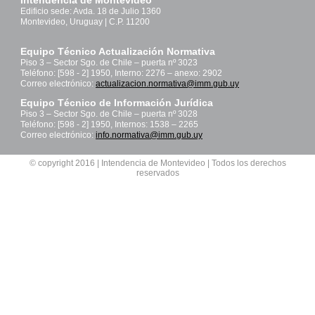
Intendencia de Montevideo
Edificio sede: Avda. 18 de Julio 1360
Montevideo, Uruguay | C.P. 11200
Equipo Técnico Actualización Normativa
Piso 3 – Sector Sgo. de Chile – puerta nº 3023
Teléfono: [598 - 2] 1950, Interno: 2276 – anexo: 2902
Correo electrónico:
actualizacion.normativa@imm.gub.uy
Equipo Técnico de Información Jurídica
Piso 3 – Sector Sgo. de Chile – puerta nº 3028
Teléfono: [598 - 2] 1950, Internos: 1538 – 2265
Correo electrónico:
info.normativa@imm.gub.uy
© copyright 2016 | Intendencia de Montevideo | Todos los derechos
reservados