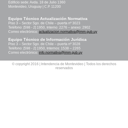
Edificio sede: Avda. 18 de Julio 1360
Montevideo, Uruguay | C.P. 11200
Equipo Técnico Actualización Normativa
Piso 3 – Sector Sgo. de Chile – puerta nº 3023
Teléfono: [598 - 2] 1950, Interno: 2276 – anexo: 2902
Correo electrónico:
actualizacion.normativa@imm.gub.uy
Equipo Técnico de Información Jurídica
Piso 3 – Sector Sgo. de Chile – puerta nº 3028
Teléfono: [598 - 2] 1950, Internos: 1538 – 2265
Correo electrónico:
info.normativa@imm.gub.uy
© copyright 2016 | Intendencia de Montevideo | Todos los derechos
reservados