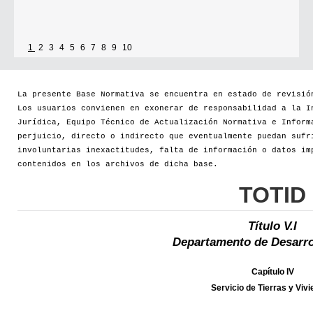
1
2
3
4
5
6
7
8
9
10
La presente Base Normativa se encuentra en estado de revisió
Los usuarios convienen en exonerar de responsabilidad a la I
Jurídica, Equipo Técnico de Actualización Normativa e Inform
perjuicio, directo o indirecto que eventualmente puedan sufr
involuntarias inexactitudes, falta de información o datos im
contenidos en los archivos de dicha base.
TOTID
Título V.I
Departamento de Desarro
Capítulo IV
Servicio de Tierras y Viv