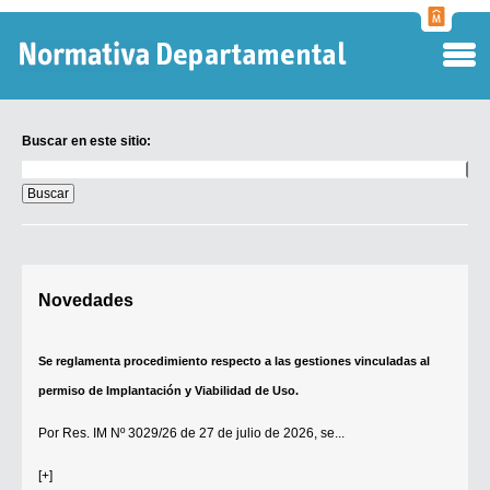
Normati
Departa
Buscar en este sitio:
Buscar
en
este
sitio:
Digesto Departamental
Novedades
TOBEFU
TOTID
Se reglamenta procedimiento respecto a las gestiones vinculadas al
Régimen Punitivo Departamental
permiso de Implantación y Viabilidad de Uso.
Buscar fuentes
Por
Res. IM Nº 3029/26
de 27 de julio de 2026, se...
Contacto
[+]