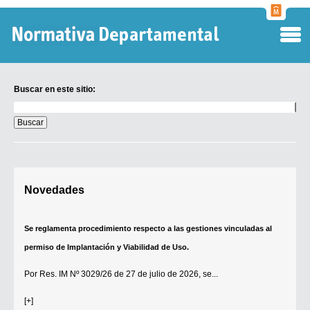
Normati
Departa
Buscar en este sitio:
Buscar
en
este
sitio:
Digesto Departamental
Novedades
TOBEFU
TOTID
Se reglamenta procedimiento respecto a las gestiones vinculadas al
Régimen Punitivo Departamental
permiso de Implantación y Viabilidad de Uso.
Buscar fuentes
Por
Res. IM Nº 3029/26
de 27 de julio de 2026, se...
Contacto
[+]