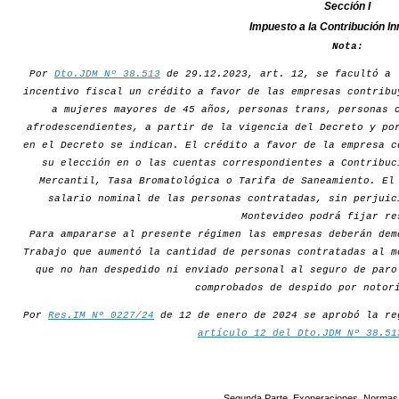
Sección I
Impuesto a la Contribución In
Nota:
Por
Dto.JDM Nº 38.513
de 29.12.2023, art. 12, se facultó a 
incentivo fiscal un crédito a favor de las empresas contribu
a mujeres mayores de 45 años, personas trans, personas 
afrodescendientes, a partir de la vigencia del Decreto y po
en el Decreto se indican. El crédito a favor de la empresa c
su elección en o las cuentas correspondientes a Contribuc
Mercantil, Tasa Bromatológica o Tarifa de Saneamiento. El
salario nominal de las personas contratadas, sin perjuic
Montevideo podrá fijar re
Para ampararse al presente régimen las empresas deberán dem
Trabajo que aumentó la cantidad de personas contratadas al m
que no han despedido ni enviado personal al seguro de paro
comprobados de despido por notor
Por
Res.IM Nº 0227/24
de 12 de enero de 2024 se aprobó la re
artículo 12 del Dto.JDM Nº 38.51
Segunda Parte. Exoneraciones. Normas