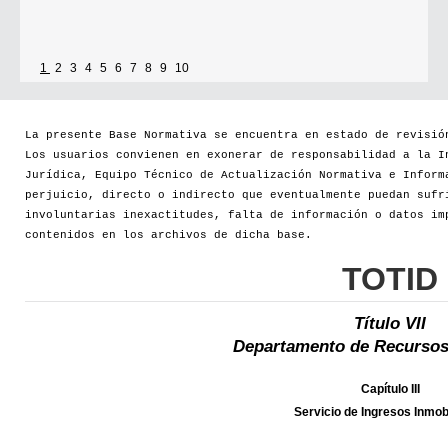
1
2
3
4
5
6
7
8
9
10
La presente Base Normativa se encuentra en estado de revisió
Los usuarios convienen en exonerar de responsabilidad a la I
Jurídica, Equipo Técnico de Actualización Normativa e Inform
perjuicio, directo o indirecto que eventualmente puedan sufr
involuntarias inexactitudes, falta de información o datos im
contenidos en los archivos de dicha base.
TOTID
Título VII
Departamento de Recursos
Capítulo III
Servicio de Ingresos Inmobi