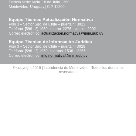
Edificio sede: Avda. 18 de Julio 1360
Montevideo, Uruguay | C.P. 11200
Equipo Técnico Actualización Normativa
Piso 3 – Sector Sgo. de Chile – puerta nº 3023
Teléfono: [598 - 2] 1950, Interno: 2276 – anexo: 2902
Correo electrónico:
actualizacion.normativa@imm.gub.uy
Equipo Técnico de Información Jurídica
Piso 3 – Sector Sgo. de Chile – puerta nº 3028
Teléfono: [598 - 2] 1950, Internos: 1538 – 2265
Correo electrónico:
info.normativa@imm.gub.uy
© copyright 2016 | Intendencia de Montevideo | Todos los derechos
reservados