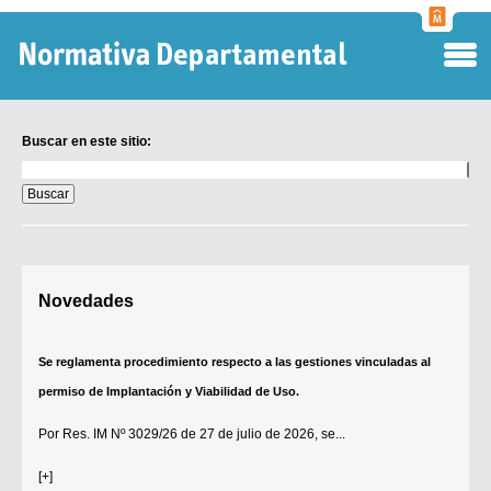
Normati
Departa
Buscar en este sitio:
Buscar
en
este
sitio:
Digesto Departamental
Novedades
TOBEFU
TOTID
Se reglamenta procedimiento respecto a las gestiones vinculadas al
Régimen Punitivo Departamental
permiso de Implantación y Viabilidad de Uso.
Buscar fuentes
Por
Res. IM Nº 3029/26
de 27 de julio de 2026, se...
Contacto
[+]