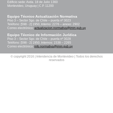
Edificio sede: Avda. 18 de Julio 1360
Montevideo, Uruguay | C.P. 11200
Equipo Técnico Actualización Normativa
Piso 3 – Sector Sgo. de Chile – puerta nº 3023
Teléfono: [598 - 2] 1950, Interno: 2276 – anexo: 2902
Correo electrónico:
actualizacion.normativa@imm.gub.uy
Equipo Técnico de Información Jurídica
Piso 3 – Sector Sgo. de Chile – puerta nº 3028
Teléfono: [598 - 2] 1950, Internos: 1538 – 2265
Correo electrónico:
info.normativa@imm.gub.uy
© copyright 2016 | Intendencia de Montevideo | Todos los derechos
reservados