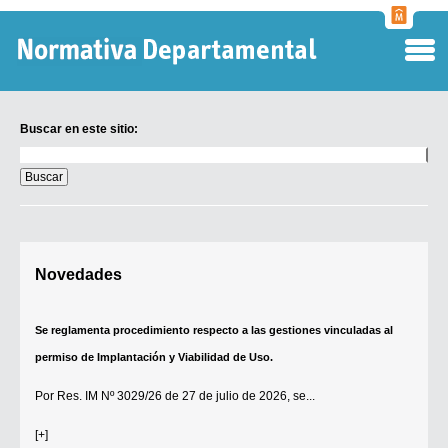
Normati
Departa
Buscar en este sitio:
Buscar
en
este
sitio:
Digesto Departamental
Novedades
TOBEFU
TOTID
Se reglamenta procedimiento respecto a las gestiones vinculadas al
Régimen Punitivo Departamental
permiso de Implantación y Viabilidad de Uso.
Buscar fuentes
Por
Res. IM Nº 3029/26
de 27 de julio de 2026, se...
Contacto
[+]