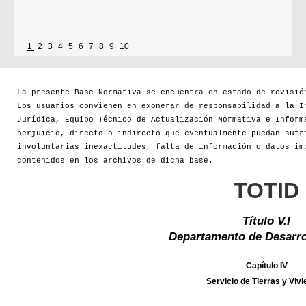
1
2
3
4
5
6
7
8
9
10
La presente Base Normativa se encuentra en estado de revisió
Los usuarios convienen en exonerar de responsabilidad a la I
Jurídica, Equipo Técnico de Actualización Normativa e Inform
perjuicio, directo o indirecto que eventualmente puedan sufr
involuntarias inexactitudes, falta de información o datos im
contenidos en los archivos de dicha base.
TOTID
Título V.I
Departamento de Desarro
Capítulo IV
Servicio de Tierras y Viv