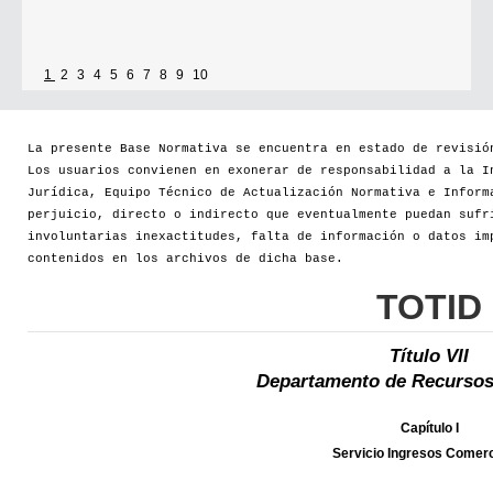
1
2
3
4
5
6
7
8
9
10
La presente Base Normativa se encuentra en estado de revisió
Los usuarios convienen en exonerar de responsabilidad a la I
Jurídica, Equipo Técnico de Actualización Normativa e Inform
perjuicio, directo o indirecto que eventualmente puedan sufr
involuntarias inexactitudes, falta de información o datos im
contenidos en los archivos de dicha base.
TOTID
Título VII
Departamento de Recursos
Capítulo I
Servicio Ingresos Comerc