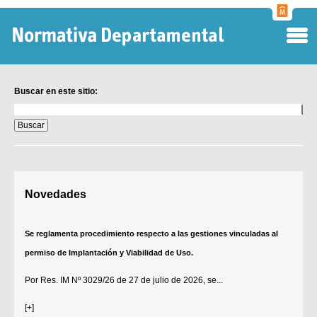
Normati
Departa
Buscar en este sitio:
Buscar
en
este
sitio:
Digesto Departamental
Novedades
TOBEFU
TOTID
Se reglamenta procedimiento respecto a las gestiones vinculadas al
Régimen Punitivo Departamental
permiso de Implantación y Viabilidad de Uso.
Buscar fuentes
Por
Res. IM Nº 3029/26
de 27 de julio de 2026, se...
Contacto
[+]