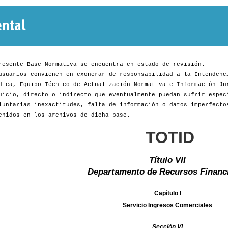
Normativa
Departamental
resente Base Normativa se encuentra en estado de revisión.
usuarios convienen en exonerar de responsabilidad a la Intendenc
dica, Equipo Técnico de Actualización Normativa e Información Ju
uicio, directo o indirecto que eventualmente puedan sufrir espec
luntarias inexactitudes, falta de información o datos imperfecto
enidos en los archivos de dicha base.
TOTID
Título VII
Departamento de Recursos Financ
Capítulo I
Servicio Ingresos Comerciales
Sección VI