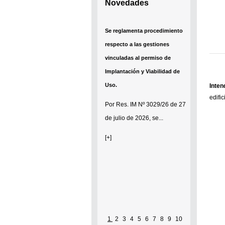
Novedades
Se reglamenta procedimiento
respecto a las gestiones
vinculadas al permiso de
Implantación y Viabilidad de
Uso.
Inten
edifi
Por
Res. IM Nº 3029/26
de 27
de julio de 2026, se...
[+]
1
2
3
4
5
6
7
8
9
10