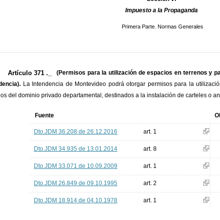
Impuesto a la Propaganda
Primera Parte. Normas Generales
Artículo 371 ._
(Permisos para la utilización de espacios en terrenos y pa
dencia).
La Intendencia de Montevideo podrá otorgar permisos para la utilizaci
cios del dominio privado departamental, destinados a la instalación de carteles o 
Fuente
O
Dto.JDM 36.208 de 26.12.2016
art. 1
Dto.JDM 34.935 de 13.01.2014
art. 8
Dto.JDM 33.071 de 10.09.2009
art. 1
Dto.JDM 26.849 de 09.10.1995
art. 2
Dto.JDM 18.914 de 04.10.1978
art. 1