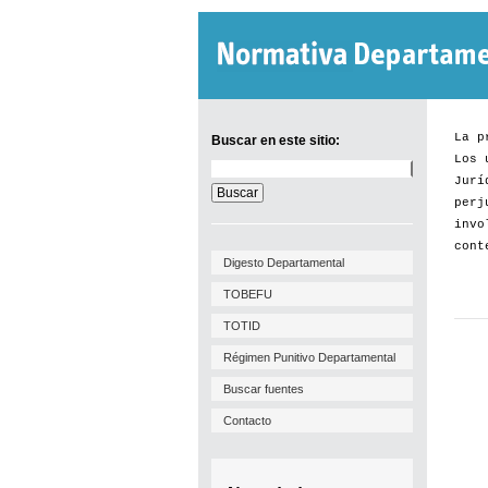
La p
Buscar en este sitio:
Los 
Buscar
Jurí
en
este
perj
sitio:
invo
cont
Digesto Departamental
TOBEFU
TOTID
Régimen Punitivo Departamental
Buscar fuentes
Contacto