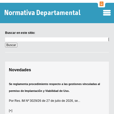
Normati
Departa
Buscar en este sitio:
Buscar
en
este
sitio:
Digesto Departamental
Novedades
TOBEFU
TOTID
Se reglamenta procedimiento respecto a las gestiones vinculadas al
Régimen Punitivo Departamental
permiso de Implantación y Viabilidad de Uso.
Buscar fuentes
Por
Res. IM Nº 3029/26
de 27 de julio de 2026, se...
Contacto
[+]