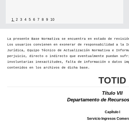
1
2
3
4
5
6
7
8
9
10
La presente Base Normativa se encuentra en estado de revisió
Los usuarios convienen en exonerar de responsabilidad a la I
Jurídica, Equipo Técnico de Actualización Normativa e Inform
perjuicio, directo o indirecto que eventualmente puedan sufr
involuntarias inexactitudes, falta de información o datos im
contenidos en los archivos de dicha base.
TOTID
Título VII
Departamento de Recursos
Capítulo I
Servicio Ingresos Comerc