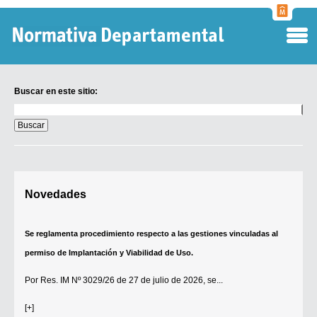
Normati
Departa
Buscar en este sitio:
Buscar
en
este
sitio:
Digesto Departamental
Novedades
TOBEFU
TOTID
Se reglamenta procedimiento respecto a las gestiones vinculadas al
Régimen Punitivo Departamental
permiso de Implantación y Viabilidad de Uso.
Buscar fuentes
Por
Res. IM Nº 3029/26
de 27 de julio de 2026, se...
Contacto
[+]