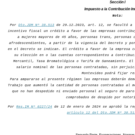
Sección I
Impuesto a la Contribución In
Nota:
Por
Dto.JDM Nº 38.513
de 29.12.2023, art. 12, se facultó a 
incentivo fiscal un crédito a favor de las empresas contribu
a mujeres mayores de 45 años, personas trans, personas 
afrodescendientes, a partir de la vigencia del Decreto y po
en el Decreto se indican. El crédito a favor de la empresa c
su elección en o las cuentas correspondientes a Contribuc
Mercantil, Tasa Bromatológica o Tarifa de Saneamiento. El
salario nominal de las personas contratadas, sin perjuic
Montevideo podrá fijar re
Para ampararse al presente régimen las empresas deberán dem
Trabajo que aumentó la cantidad de personas contratadas al m
que no han despedido ni enviado personal al seguro de paro
comprobados de despido por notor
Por
Res.IM Nº 0227/24
de 12 de enero de 2024 se aprobó la re
artículo 12 del Dto.JDM Nº 38.51
Segunda Parte. Exoneraciones. Normas