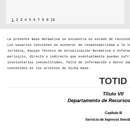
1
2
3
4
5
6
7
8
9
10
La presente Base Normativa se encuentra en estado de revisió
Los usuarios convienen en exonerar de responsabilidad a la I
Jurídica, Equipo Técnico de Actualización Normativa e Inform
perjuicio, directo o indirecto que eventualmente puedan sufr
involuntarias inexactitudes, falta de información o datos im
contenidos en los archivos de dicha base.
TOTID
Título VII
Departamento de Recursos
Capítulo III
Servicio de Ingresos Inmobi