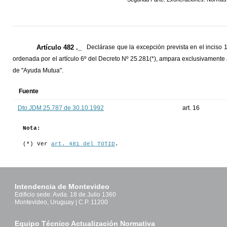
Artículo 482 ._
Declárase que la excepción prevista en el inciso 1
ordenada por el artículo 6º del Decreto Nº 25.281(*), ampara exclusivamente
de "Ayuda Mutua".
Fuente
Dto.JDM 25.787 de 30.10.1992
art. 16
Nota:
(*) Ver
art. 481 del TOTID
.
Intendencia de Montevideo
Edificio sede: Avda. 18 de Julio 1360
Montevideo, Uruguay | C.P. 11200
Equipo Técnico Actualización Normativa