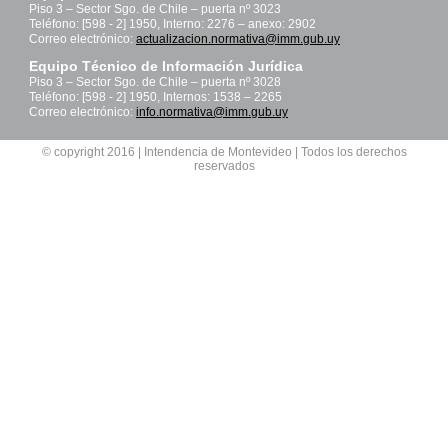
Piso 3 – Sector Sgo. de Chile – puerta nº 3023
Teléfono: [598 - 2] 1950, Interno: 2276 – anexo: 2902
Correo electrónico:
actualizacion.normativa@imm.gub.uy
Equipo Técnico de Información Jurídica
Piso 3 – Sector Sgo. de Chile – puerta nº 3028
Teléfono: [598 - 2] 1950, Internos: 1538 – 2265
Correo electrónico:
info.normativa@imm.gub.uy
© copyright 2016 | Intendencia de Montevideo | Todos los derechos
reservados