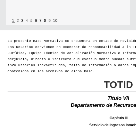
1
2
3
4
5
6
7
8
9
10
La presente Base Normativa se encuentra en estado de revisió
Los usuarios convienen en exonerar de responsabilidad a la I
Jurídica, Equipo Técnico de Actualización Normativa e Inform
perjuicio, directo o indirecto que eventualmente puedan sufr
involuntarias inexactitudes, falta de información o datos im
contenidos en los archivos de dicha base.
TOTID
Título VII
Departamento de Recursos
Capítulo III
Servicio de Ingresos Inmobi