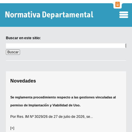
Normati
Departa
Buscar en este sitio:
Buscar
en
este
sitio:
Digesto Departamental
Novedades
TOBEFU
TOTID
Se reglamenta procedimiento respecto a las gestiones vinculadas al
Régimen Punitivo Departamental
permiso de Implantación y Viabilidad de Uso.
Buscar fuentes
Por
Res. IM Nº 3029/26
de 27 de julio de 2026, se...
Contacto
[+]