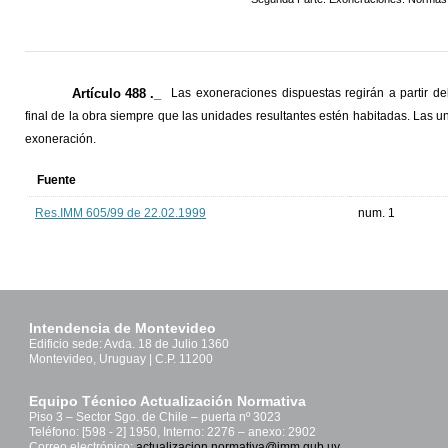
Artículo 488 ._
Las exoneraciones dispuestas regirán a partir del 
final de la obra siempre que las unidades resultantes estén habitadas. Las 
exoneración.
Fuente
Res.IMM 605/99 de 22.02.1999
num. 1
Intendencia de Montevideo
Edificio sede: Avda. 18 de Julio 1360
Montevideo, Uruguay | C.P. 11200
Equipo Técnico Actualización Normativa
Piso 3 – Sector Sgo. de Chile – puerta nº 3023
Teléfono: [598 - 2] 1950, Interno: 2276 – anexo: 2902
Correo electrónico:
actualizacion.normativa@imm.gub.uy