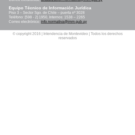
Equipo Técnico de Información Jurídica
Piso 3 – Sector Sgo. de Chile – puerta nº 3028
Teléfono: [598 - 2] 1950, Internos: 1538 – 2265
Correo electrónico:
info.normativa@imm.gub.uy
© copyright 2016 | Intendencia de Montevideo | Todos los derechos
reservados