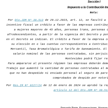
Sección I
Impuesto a la Contribución In
Nota:
Por
Dto.JDM Nº 38.513
de 29.12.2023, art. 12, se facultó a 
incentivo fiscal un crédito a favor de las empresas contribu
a mujeres mayores de 45 años, personas trans, personas 
afrodescendientes, a partir de la vigencia del Decreto y po
en el Decreto se indican. El crédito a favor de la empresa c
su elección en o las cuentas correspondientes a Contribuc
Mercantil, Tasa Bromatológica o Tarifa de Saneamiento. El
salario nominal de las personas contratadas, sin perjuic
Montevideo podrá fijar re
Para ampararse al presente régimen las empresas deberán dem
Trabajo que aumentó la cantidad de personas contratadas al m
que no han despedido ni enviado personal al seguro de paro
comprobados de despido por notor
Por
Res.IM Nº 0227/24
de 12 de enero de 2024 se aprobó la re
artículo 12 del Dto.JDM Nº 38.51
Segunda Parte. Exoneraciones. Normas