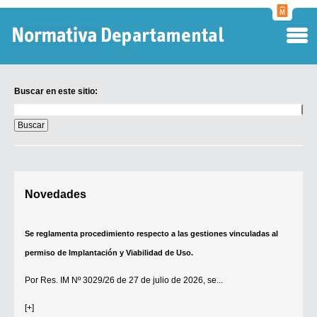
Normati
Departa
Buscar en este sitio:
Buscar
en
este
sitio:
Digesto Departamental
Novedades
TOBEFU
TOTID
Se reglamenta procedimiento respecto a las gestiones vinculadas al
Régimen Punitivo Departamental
permiso de Implantación y Viabilidad de Uso.
Buscar fuentes
Por
Res. IM Nº 3029/26
de 27 de julio de 2026, se...
Contacto
[+]