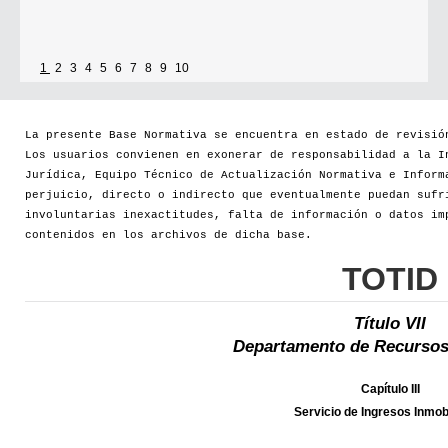
1
2
3
4
5
6
7
8
9
10
La presente Base Normativa se encuentra en estado de revisió
Los usuarios convienen en exonerar de responsabilidad a la I
Jurídica, Equipo Técnico de Actualización Normativa e Inform
perjuicio, directo o indirecto que eventualmente puedan sufr
involuntarias inexactitudes, falta de información o datos im
contenidos en los archivos de dicha base.
TOTID
Título VII
Departamento de Recursos
Capítulo III
Servicio de Ingresos Inmobi