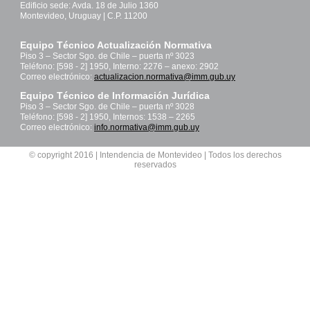
Edificio sede: Avda. 18 de Julio 1360
Montevideo, Uruguay | C.P. 11200
Equipo Técnico Actualización Normativa
Piso 3 – Sector Sgo. de Chile – puerta nº 3023
Teléfono: [598 - 2] 1950, Interno: 2276 – anexo: 2902
Correo electrónico:
actualizacion.normativa@imm.gub.uy
Equipo Técnico de Información Jurídica
Piso 3 – Sector Sgo. de Chile – puerta nº 3028
Teléfono: [598 - 2] 1950, Internos: 1538 – 2265
Correo electrónico:
info.normativa@imm.gub.uy
© copyright 2016 | Intendencia de Montevideo | Todos los derechos
reservados