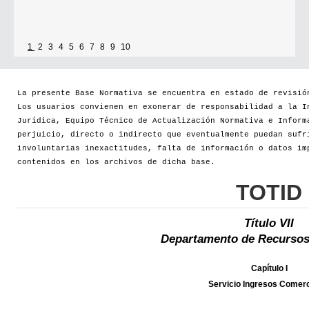
1
2
3
4
5
6
7
8
9
10
La presente Base Normativa se encuentra en estado de revisió
Los usuarios convienen en exonerar de responsabilidad a la I
Jurídica, Equipo Técnico de Actualización Normativa e Inform
perjuicio, directo o indirecto que eventualmente puedan sufr
involuntarias inexactitudes, falta de información o datos im
contenidos en los archivos de dicha base.
TOTID
Título VII
Departamento de Recursos
Capítulo I
Servicio Ingresos Comerc