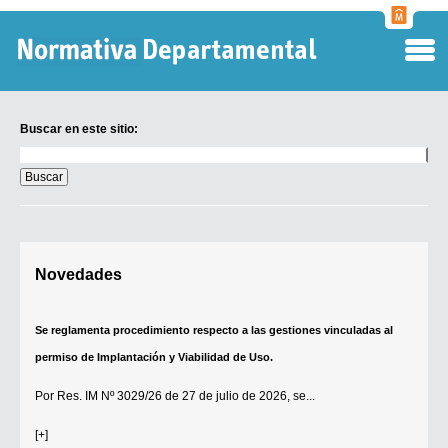
Normati
Departa
Buscar en este sitio:
Buscar
en
este
sitio:
Digesto Departamental
Novedades
TOBEFU
TOTID
Se reglamenta procedimiento respecto a las gestiones vinculadas al
Régimen Punitivo Departamental
permiso de Implantación y Viabilidad de Uso.
Buscar fuentes
Por
Res. IM Nº 3029/26
de 27 de julio de 2026, se...
Contacto
[+]