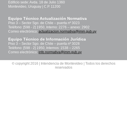
Edificio sede: Avda. 18 de Julio 1360
Montevideo, Uruguay | C.P. 11200
Equipo Técnico Actualización Normativa
Piso 3 – Sector Sgo. de Chile – puerta nº 3023
Teléfono: [598 - 2] 1950, Interno: 2276 – anexo: 2902
Correo electrónico:
actualizacion.normativa@imm.gub.uy
Equipo Técnico de Información Jurídica
Piso 3 – Sector Sgo. de Chile – puerta nº 3028
Teléfono: [598 - 2] 1950, Internos: 1538 – 2265
Correo electrónico:
info.normativa@imm.gub.uy
© copyright 2016 | Intendencia de Montevideo | Todos los derechos
reservados