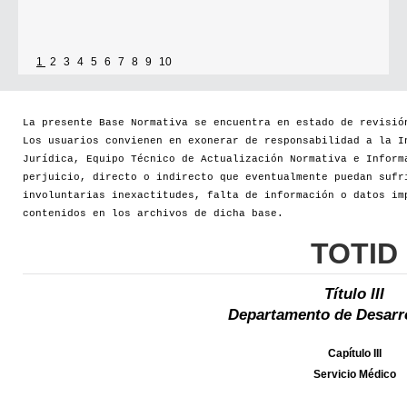
1
2
3
4
5
6
7
8
9
10
La presente Base Normativa se encuentra en estado de revisió
Los usuarios convienen en exonerar de responsabilidad a la I
Jurídica, Equipo Técnico de Actualización Normativa e Inform
perjuicio, directo o indirecto que eventualmente puedan sufr
involuntarias inexactitudes, falta de información o datos im
contenidos en los archivos de dicha base.
TOTID
Título III
Departamento de Desarro
Capítulo III
Servicio Médico