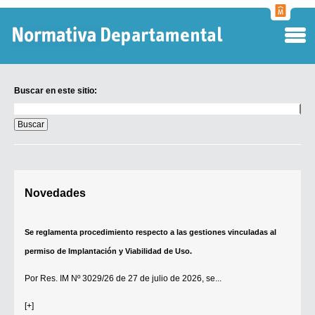
Normati
Departa
Buscar en este sitio:
Buscar
en
este
sitio:
Digesto Departamental
Novedades
TOBEFU
TOTID
Se reglamenta procedimiento respecto a las gestiones vinculadas al
Régimen Punitivo Departamental
permiso de Implantación y Viabilidad de Uso.
Buscar fuentes
Por
Res. IM Nº 3029/26
de 27 de julio de 2026, se...
Contacto
[+]