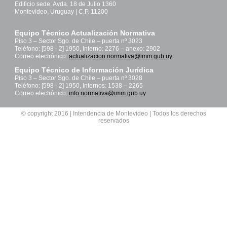
Edificio sede: Avda. 18 de Julio 1360
Montevideo, Uruguay | C.P. 11200
Equipo Técnico Actualización Normativa
Piso 3 – Sector Sgo. de Chile – puerta nº 3023
Teléfono: [598 - 2] 1950, Interno: 2276 – anexo: 2902
Correo electrónico:
actualizacion.normativa@imm.gub.uy
Equipo Técnico de Información Jurídica
Piso 3 – Sector Sgo. de Chile – puerta nº 3028
Teléfono: [598 - 2] 1950, Internos: 1538 – 2265
Correo electrónico:
info.normativa@imm.gub.uy
© copyright 2016 | Intendencia de Montevideo | Todos los derechos
reservados