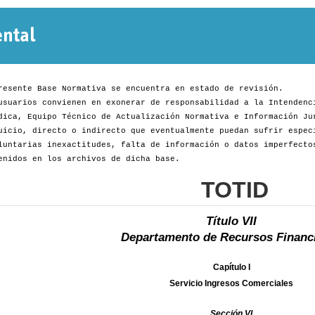
Normativa
Departamental
resente Base Normativa se encuentra en estado de revisión.
usuarios convienen en exonerar de responsabilidad a la Intendenc
dica, Equipo Técnico de Actualización Normativa e Información Ju
uicio, directo o indirecto que eventualmente puedan sufrir espec
luntarias inexactitudes, falta de información o datos imperfecto
enidos en los archivos de dicha base.
TOTID
Título VII
Departamento de Recursos Financ
Capítulo I
Servicio Ingresos Comerciales
Sección VI