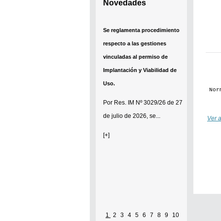
Novedades
Se reglamenta procedimiento
respecto a las gestiones
vinculadas al permiso de
Implantación y Viabilidad de
Uso.
Norm
Por
Res. IM Nº 3029/26
de 27
de julio de 2026, se...
Ver a
[+]
1
2
3
4
5
6
7
8
9
10