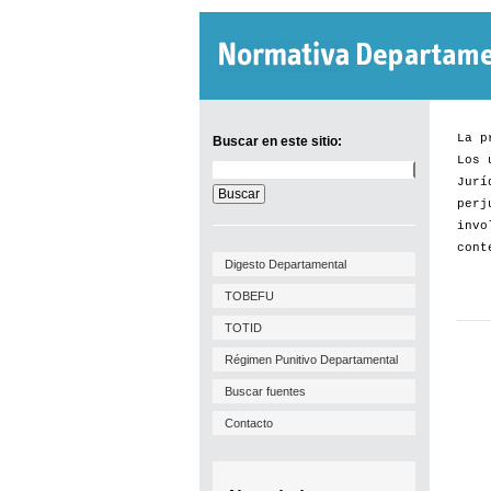
La p
Buscar en este sitio:
Los 
Buscar
Jurí
en
este
perj
sitio:
invo
cont
Digesto Departamental
TOBEFU
TOTID
Régimen Punitivo Departamental
Buscar fuentes
Contacto