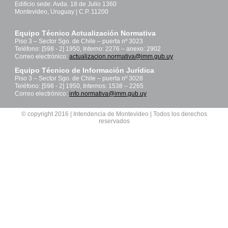
Edificio sede: Avda. 18 de Julio 1360
Montevideo, Uruguay | C.P. 11200
Equipo Técnico Actualización Normativa
Piso 3 – Sector Sgo. de Chile – puerta nº 3023
Teléfono: [598 - 2] 1950, Interno: 2276 – anexo: 2902
Correo electrónico:
actualizacion.normativa@imm.gub.uy
Equipo Técnico de Información Jurídica
Piso 3 – Sector Sgo. de Chile – puerta nº 3028
Teléfono: [598 - 2] 1950, Internos: 1538 – 2265
Correo electrónico:
info.normativa@imm.gub.uy
© copyright 2016 | Intendencia de Montevideo | Todos los derechos
reservados