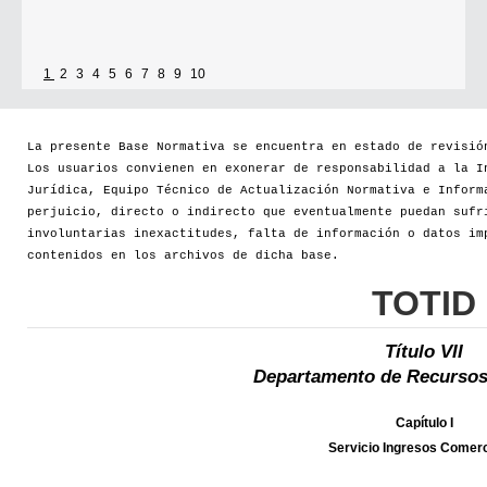
1
2
3
4
5
6
7
8
9
10
La presente Base Normativa se encuentra en estado de revisió
Los usuarios convienen en exonerar de responsabilidad a la I
Jurídica, Equipo Técnico de Actualización Normativa e Inform
perjuicio, directo o indirecto que eventualmente puedan sufr
involuntarias inexactitudes, falta de información o datos im
contenidos en los archivos de dicha base.
TOTID
Título VII
Departamento de Recursos
Capítulo I
Servicio Ingresos Comerc