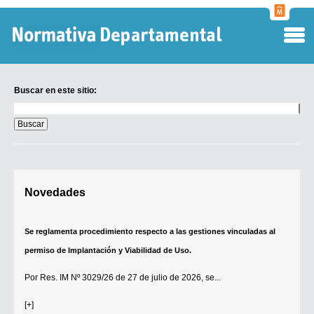
Normati
Departa
Buscar en este sitio:
Buscar
en
este
sitio:
Digesto Departamental
Novedades
TOBEFU
TOTID
Se reglamenta procedimiento respecto a las gestiones vinculadas al
Régimen Punitivo Departamental
permiso de Implantación y Viabilidad de Uso.
Buscar fuentes
Por
Res. IM Nº 3029/26
de 27 de julio de 2026, se...
Contacto
[+]