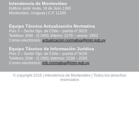
Intendencia de Montevideo
Edificio sede: Avda. 18 de Julio 1360
Montevideo, Uruguay | C.P. 11200
Equipo Técnico Actualización Normativa
Piso 3 – Sector Sgo. de Chile – puerta nº 3023
Teléfono: [598 - 2] 1950, Interno: 2276 – anexo: 2902
Correo electrónico:
actualizacion.normativa@imm.gub.uy
Equipo Técnico de Información Jurídica
Piso 3 – Sector Sgo. de Chile – puerta nº 3028
Teléfono: [598 - 2] 1950, Internos: 1538 – 2265
Correo electrónico:
info.normativa@imm.gub.uy
© copyright 2016 | Intendencia de Montevideo | Todos los derechos
reservados