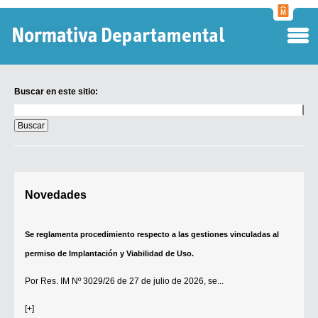
Normati
Departa
Buscar en este sitio:
Buscar
en
este
sitio:
Digesto Departamental
Novedades
TOBEFU
TOTID
Se reglamenta procedimiento respecto a las gestiones vinculadas al
Régimen Punitivo Departamental
permiso de Implantación y Viabilidad de Uso.
Buscar fuentes
Por
Res. IM Nº 3029/26
de 27 de julio de 2026, se...
Contacto
[+]