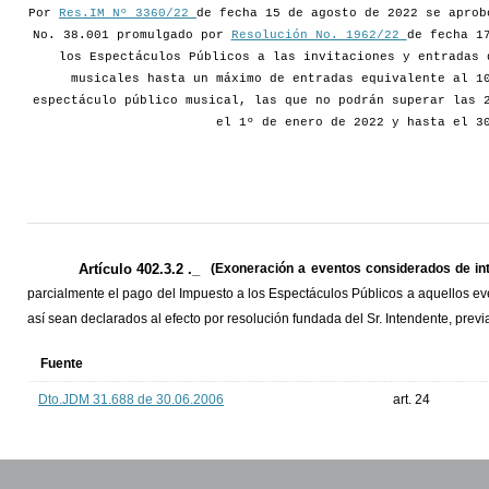
Por
Res.IM Nº 3360/22
de fecha 15 de agosto de 2022 se aprob
No. 38.001 promulgado por
Resolución No. 1962/22
de fecha 1
los Espectáculos Públicos a las invitaciones y entradas 
musicales hasta un máximo de entradas equivalente al 1
espectáculo público musical, las que no podrán superar las 
el 1º de enero de 2022 y hasta el 3
Artículo 402.3.2 ._
(Exoneración a eventos considerados de in
parcialmente el pago del Impuesto a los Espectáculos Públicos a aquellos ev
así sean declarados al efecto por resolución fundada del Sr. Intendente, prev
Fuente
Dto.JDM 31.688 de 30.06.2006
art. 24