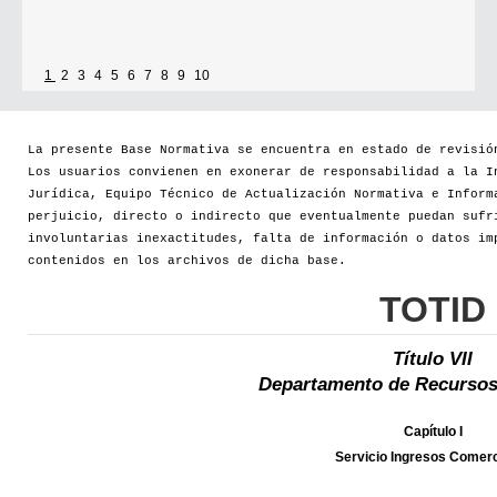
1
2
3
4
5
6
7
8
9
10
La presente Base Normativa se encuentra en estado de revisió
Los usuarios convienen en exonerar de responsabilidad a la I
Jurídica, Equipo Técnico de Actualización Normativa e Inform
perjuicio, directo o indirecto que eventualmente puedan sufr
involuntarias inexactitudes, falta de información o datos im
contenidos en los archivos de dicha base.
TOTID
Título VII
Departamento de Recursos
Capítulo I
Servicio Ingresos Comerc