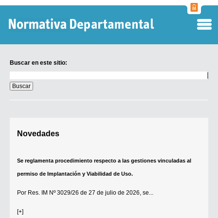
Normati
Departa
Buscar en este sitio:
Buscar
en
este
sitio:
Digesto Departamental
Novedades
TOBEFU
TOTID
Se reglamenta procedimiento respecto a las gestiones vinculadas al
Régimen Punitivo Departamental
permiso de Implantación y Viabilidad de Uso.
Buscar fuentes
Por
Res. IM Nº 3029/26
de 27 de julio de 2026, se...
Contacto
[+]