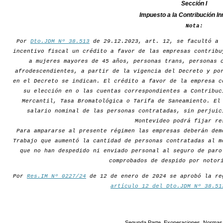
Sección I
Impuesto a la Contribución In
Nota:
Por
Dto.JDM Nº 38.513
de 29.12.2023, art. 12, se facultó a 
incentivo fiscal un crédito a favor de las empresas contribu
a mujeres mayores de 45 años, personas trans, personas 
afrodescendientes, a partir de la vigencia del Decreto y po
en el Decreto se indican. El crédito a favor de la empresa c
su elección en o las cuentas correspondientes a Contribuc
Mercantil, Tasa Bromatológica o Tarifa de Saneamiento. El
salario nominal de las personas contratadas, sin perjuic
Montevideo podrá fijar re
Para ampararse al presente régimen las empresas deberán dem
Trabajo que aumentó la cantidad de personas contratadas al m
que no han despedido ni enviado personal al seguro de paro
comprobados de despido por notor
Por
Res.IM Nº 0227/24
de 12 de enero de 2024 se aprobó la re
artículo 12 del Dto.JDM Nº 38.51
Segunda Parte. Exoneraciones. Normas