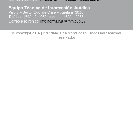
Equipo Técnico de Información Jurídica
Piso 3 – Sector Sgo. de Chile – puerta nº 3028
Teléfono: [598 - 2] 1950, Internos: 1538 – 2265
Correo electrónico:
info.normativa@imm.gub.uy
© copyright 2016 | Intendencia de Montevideo | Todos los derechos
reservados