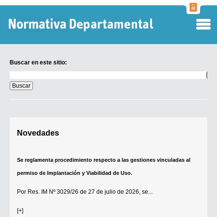
Normati
Departa
Buscar en este sitio:
Buscar
en
este
sitio:
Digesto Departamental
Novedades
TOBEFU
TOTID
Se reglamenta procedimiento respecto a las gestiones vinculadas al
Régimen Punitivo Departamental
permiso de Implantación y Viabilidad de Uso.
Buscar fuentes
Por
Res. IM Nº 3029/26
de 27 de julio de 2026, se...
Contacto
[+]