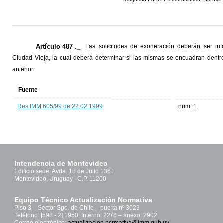
Artículo 487 ._
Las solicitudes de exoneración deberán ser in
Ciudad Vieja, la cual deberá determinar si las mismas se encuadran dentro
anterior.
Fuente
Res.IMM 605/99 de 22.02.1999
num. 1
Intendencia de Montevideo
Edificio sede: Avda. 18 de Julio 1360
Montevideo, Uruguay | C.P. 11200
Equipo Técnico Actualización Normativa
Piso 3 – Sector Sgo. de Chile – puerta nº 3023
Teléfono: [598 - 2] 1950, Interno: 2276 – anexo: 2902
Correo electrónico:
actualizacion.normativa@imm.gub.uy