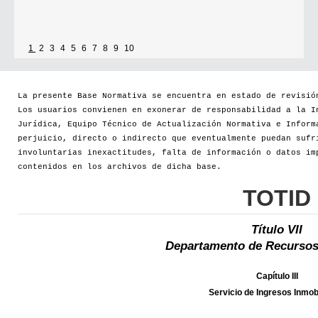
1
2
3
4
5
6
7
8
9
10
La presente Base Normativa se encuentra en estado de revisió
Los usuarios convienen en exonerar de responsabilidad a la I
Jurídica, Equipo Técnico de Actualización Normativa e Inform
perjuicio, directo o indirecto que eventualmente puedan sufr
involuntarias inexactitudes, falta de información o datos im
contenidos en los archivos de dicha base.
TOTID
Título VII
Departamento de Recursos
Capítulo III
Servicio de Ingresos Inmobi