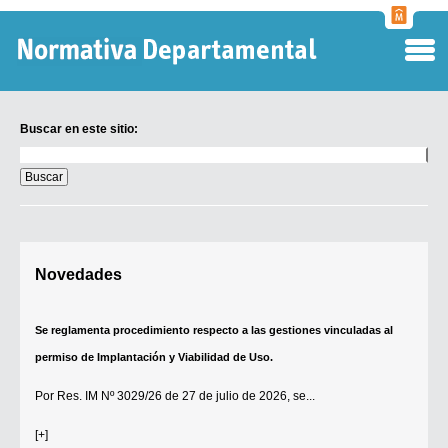
Normati
Departa
Buscar en este sitio:
Buscar
en
este
sitio:
Digesto Departamental
Novedades
TOBEFU
TOTID
Se reglamenta procedimiento respecto a las gestiones vinculadas al
Régimen Punitivo Departamental
permiso de Implantación y Viabilidad de Uso.
Buscar fuentes
Por
Res. IM Nº 3029/26
de 27 de julio de 2026, se...
Contacto
[+]