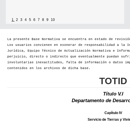
1
2
3
4
5
6
7
8
9
10
La presente Base Normativa se encuentra en estado de revisió
Los usuarios convienen en exonerar de responsabilidad a la I
Jurídica, Equipo Técnico de Actualización Normativa e Inform
perjuicio, directo o indirecto que eventualmente puedan sufr
involuntarias inexactitudes, falta de información o datos im
contenidos en los archivos de dicha base.
TOTID
Título V.I
Departamento de Desarro
Capítulo IV
Servicio de Tierras y Viv