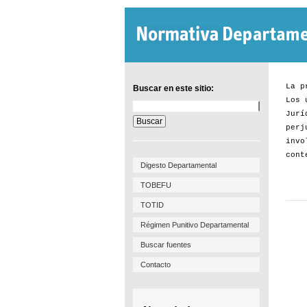
La p
Buscar en este sitio:
Los 
Buscar
Jurí
en
este
perj
sitio:
invo
cont
Digesto Departamental
TOBEFU
TOTID
Régimen Punitivo Departamental
Buscar fuentes
Contacto