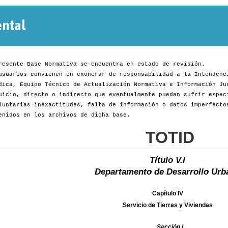
Normativa
Departamental
resente Base Normativa se encuentra en estado de revisión.
usuarios convienen en exonerar de responsabilidad a la Intendenc
dica, Equipo Técnico de Actualización Normativa e Información Ju
uicio, directo o indirecto que eventualmente puedan sufrir espec
luntarias inexactitudes, falta de información o datos imperfecto
enidos en los archivos de dicha base.
TOTID
Título V.I
Departamento de Desarrollo Urb
Capítulo IV
Servicio de Tierras y Viviendas
Sección I