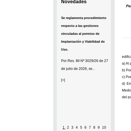
Novedades
Pe
Se reglamenta procedimiento
respecto a las gestiones
vinculadas al permiso de
Implantación y Viabilidad de
Uso.
edifi
Por
Res. IM Nº 3029/26
de 27
a) Al 
de julio de 2026, se...
b) Po
c) Po
[+]
d) En
Medio
del p
1
2
3
4
5
6
7
8
9
10