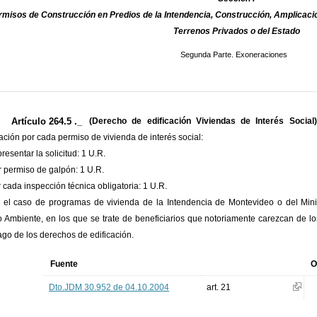
rmisos de Construcción en Predios de la Intendencia, Construcción, Amplicaci
Terrenos Privados o del Estado
Segunda Parte. Exoneraciones
Artículo 264.5 ._
(Derecho de edificación Viviendas de Interés Social)
cación por cada permiso de vivienda de interés social:
presentar la solicitud: 1 U.R.
r permiso de galpón: 1 U.R.
r cada inspección técnica obligatoria: 1 U.R.
 el caso de programas de vivienda de la Intendencia de Montevideo o del Minis
 Ambiente, en los que se trate de beneficiarios que notoriamente carezcan de lo
ago de los derechos de edificación.
Fuente
O
Dto.JDM 30.952 de 04.10.2004
art. 21