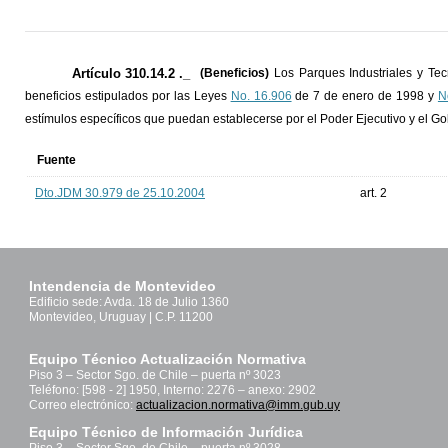
Artículo 310.14.2 ._
(Beneficios)
Los Parques Industriales y Te
beneficios estipulados por las Leyes
No. 16.906
de 7 de enero de 1998 y
N
estímulos específicos que puedan establecerse por el Poder Ejecutivo y el G
Fuente
Dto.JDM 30.979 de 25.10.2004
art. 2
Intendencia de Montevideo
Edificio sede: Avda. 18 de Julio 1360
Montevideo, Uruguay | C.P. 11200
Equipo Técnico Actualización Normativa
Piso 3 – Sector Sgo. de Chile – puerta nº 3023
Teléfono: [598 - 2] 1950, Interno: 2276 – anexo: 2902
Correo electrónico:
actualizacion.normativa@imm.gub.uy
Equipo Técnico de Información Jurídica