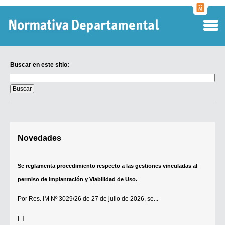
Normati
Departa
Buscar en este sitio:
Buscar
en
este
sitio:
Digesto Departamental
Novedades
TOBEFU
TOTID
Se reglamenta procedimiento respecto a las gestiones vinculadas al
Régimen Punitivo Departamental
permiso de Implantación y Viabilidad de Uso.
Buscar fuentes
Por
Res. IM Nº 3029/26
de 27 de julio de 2026, se...
Contacto
[+]