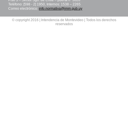
Piso 3 – Sector Sgo. de Chile – puerta nº 3028
Teléfono: [598 - 2] 1950, Internos: 1538 – 2265
Correo electrónico:
info.normativa@imm.gub.uy
© copyright 2016 | Intendencia de Montevideo | Todos los derechos
reservados