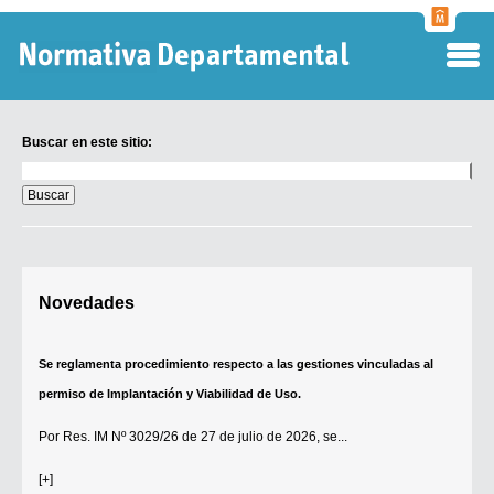
Normati
Departa
Buscar en este sitio:
Buscar
en
este
sitio:
Digesto Departamental
Novedades
TOBEFU
TOTID
Se reglamenta procedimiento respecto a las gestiones vinculadas al
Régimen Punitivo Departamental
permiso de Implantación y Viabilidad de Uso.
Buscar fuentes
Por
Res. IM Nº 3029/26
de 27 de julio de 2026, se...
Contacto
[+]