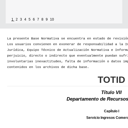
1
2
3
4
5
6
7
8
9
10
La presente Base Normativa se encuentra en estado de revisió
Los usuarios convienen en exonerar de responsabilidad a la I
Jurídica, Equipo Técnico de Actualización Normativa e Inform
perjuicio, directo o indirecto que eventualmente puedan sufr
involuntarias inexactitudes, falta de información o datos im
contenidos en los archivos de dicha base.
TOTID
Título VII
Departamento de Recursos
Capítulo I
Servicio Ingresos Comerc