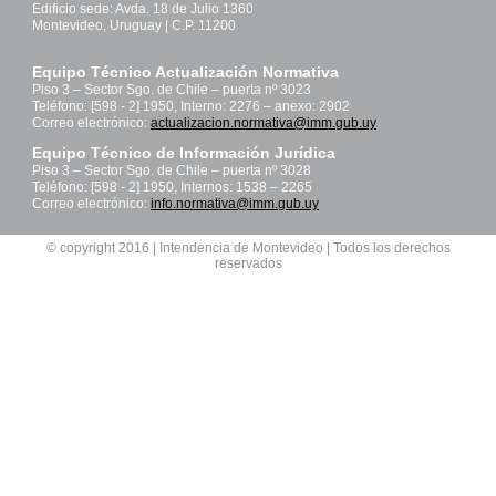
Edificio sede: Avda. 18 de Julio 1360
Montevideo, Uruguay | C.P. 11200
Equipo Técnico Actualización Normativa
Piso 3 – Sector Sgo. de Chile – puerta nº 3023
Teléfono: [598 - 2] 1950, Interno: 2276 – anexo: 2902
Correo electrónico:
actualizacion.normativa@imm.gub.uy
Equipo Técnico de Información Jurídica
Piso 3 – Sector Sgo. de Chile – puerta nº 3028
Teléfono: [598 - 2] 1950, Internos: 1538 – 2265
Correo electrónico:
info.normativa@imm.gub.uy
© copyright 2016 | Intendencia de Montevideo | Todos los derechos
reservados