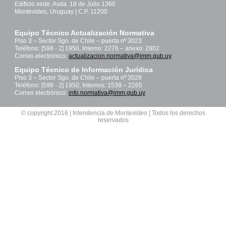
Edificio sede: Avda. 18 de Julio 1360
Montevideo, Uruguay | C.P. 11200
Equipo Técnico Actualización Normativa
Piso 3 – Sector Sgo. de Chile – puerta nº 3023
Teléfono: [598 - 2] 1950, Interno: 2276 – anexo: 2902
Correo electrónico:
actualizacion.normativa@imm.gub.uy
Equipo Técnico de Información Jurídica
Piso 3 – Sector Sgo. de Chile – puerta nº 3028
Teléfono: [598 - 2] 1950, Internos: 1538 – 2265
Correo electrónico:
info.normativa@imm.gub.uy
© copyright 2016 | Intendencia de Montevideo | Todos los derechos
reservados