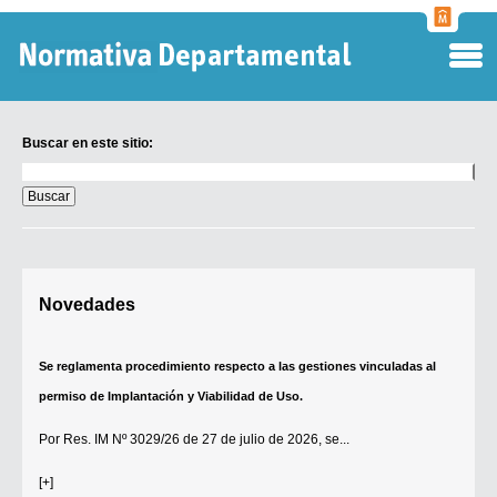
Normati
Departa
Buscar en este sitio:
Buscar
en
este
sitio:
Digesto Departamental
Novedades
TOBEFU
TOTID
Se reglamenta procedimiento respecto a las gestiones vinculadas al
Régimen Punitivo Departamental
permiso de Implantación y Viabilidad de Uso.
Buscar fuentes
Por
Res. IM Nº 3029/26
de 27 de julio de 2026, se...
Contacto
[+]