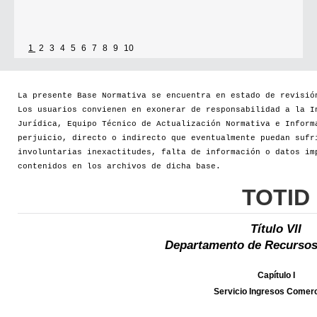
1
2
3
4
5
6
7
8
9
10
La presente Base Normativa se encuentra en estado de revisió
Los usuarios convienen en exonerar de responsabilidad a la I
Jurídica, Equipo Técnico de Actualización Normativa e Inform
perjuicio, directo o indirecto que eventualmente puedan sufr
involuntarias inexactitudes, falta de información o datos im
contenidos en los archivos de dicha base.
TOTID
Título VII
Departamento de Recursos
Capítulo I
Servicio Ingresos Comerc