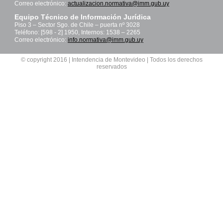
Correo electrónico:
actualizacion.normativa@imm.gub.uy
Equipo Técnico de Información Jurídica
Piso 3 – Sector Sgo. de Chile – puerta nº 3028
Teléfono: [598 - 2] 1950, Internos: 1538 – 2265
Correo electrónico:
info.normativa@imm.gub.uy
© copyright 2016 | Intendencia de Montevideo | Todos los derechos
reservados