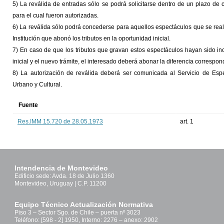
5) La reválida de entradas sólo se podrá solicitarse dentro de un plazo de c
para el cual fueron autorizadas.
6) La reválida sólo podrá concederse para aquellos espectáculos que se rea
Institución que abonó los tributos en la oportunidad inicial.
7) En caso de que los tributos que gravan estos espectáculos hayan sido in
inicial y el nuevo trámite, el interesado deberá abonar la diferencia correspon
8) La autorización de reválida deberá ser comunicada al Servicio de Es
Urbano y Cultural.
Fuente
Res.IMM 15.720 de 28.05.1973
art. 1
Intendencia de Montevideo
Edificio sede: Avda. 18 de Julio 1360
Montevideo, Uruguay | C.P. 11200
Equipo Técnico Actualización Normativa
Piso 3 – Sector Sgo. de Chile – puerta nº 3023
Teléfono: [598 - 2] 1950, Interno: 2276 – anexo: 2902