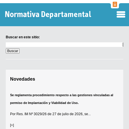
Normati
Departa
Buscar en este sitio:
Buscar
en
este
sitio:
Digesto Departamental
Novedades
TOBEFU
TOTID
Se reglamenta procedimiento respecto a las gestiones vinculadas al
Régimen Punitivo Departamental
permiso de Implantación y Viabilidad de Uso.
Buscar fuentes
Por
Res. IM Nº 3029/26
de 27 de julio de 2026, se...
Contacto
[+]