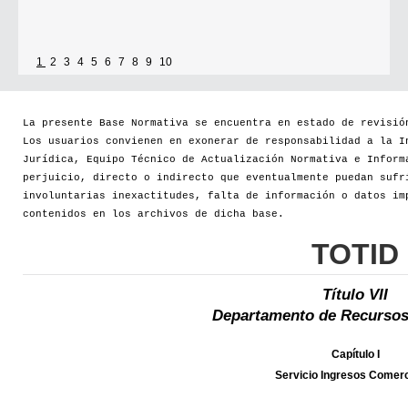
1
2
3
4
5
6
7
8
9
10
La presente Base Normativa se encuentra en estado de revisió
Los usuarios convienen en exonerar de responsabilidad a la I
Jurídica, Equipo Técnico de Actualización Normativa e Inform
perjuicio, directo o indirecto que eventualmente puedan sufr
involuntarias inexactitudes, falta de información o datos im
contenidos en los archivos de dicha base.
TOTID
Título VII
Departamento de Recursos
Capítulo I
Servicio Ingresos Comerc