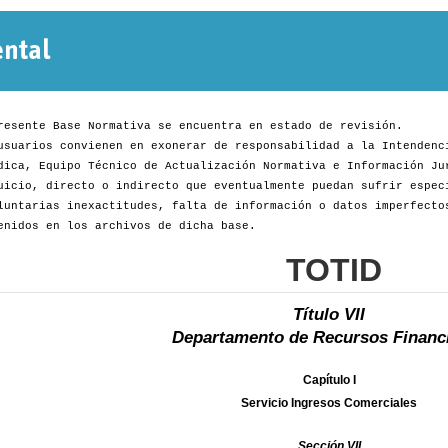
Normativa
Departamental
resente Base Normativa se encuentra en estado de revisión.
usuarios convienen en exonerar de responsabilidad a la Intendenc
dica, Equipo Técnico de Actualización Normativa e Información Ju
uicio, directo o indirecto que eventualmente puedan sufrir espec
luntarias inexactitudes, falta de información o datos imperfecto
enidos en los archivos de dicha base.
TOTID
Título VII
Departamento de Recursos Financ
Capítulo I
Servicio Ingresos Comerciales
Sección VII