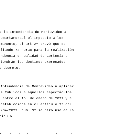
a la Intendencia de Montevideo a
Departamental el impuesto a los
emanente, el art 2º prevé que se
altando 72 horas para la realización
endencia en calidad de Cortesía o
 tendrán los destinos expresados
o decreto.
Intendencia de Montevideo a aplicar
os Públicos a aquellos espectáculos
o entre el 1o. de enero de 2022 y el
 establecidas en el artículo 3º del
/04/2023, num. 3º se hizo uso de la
tículo.