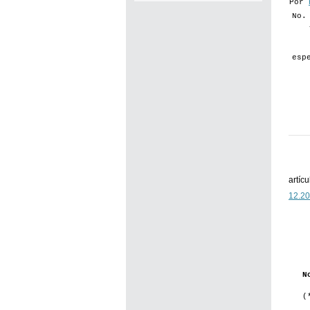
Por
No.
esp
artíc
12.2
N
(