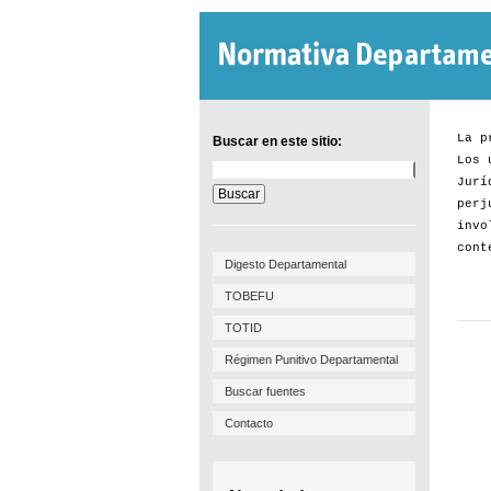
La p
Buscar en este sitio:
Los 
Buscar
Jurí
en
este
perj
sitio:
invo
cont
Digesto Departamental
TOBEFU
TOTID
Régimen Punitivo Departamental
Buscar fuentes
Contacto