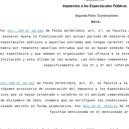
Impuestos a los Espectáculos Públicos
Segunda Parte. Exoneraciones
Nota:
Por
Dto. JDM Nº 38.691
de fecha 20/05/2024, art. 1º, se faculta 
exonerar hasta la finalización del actual período de Gobierno 
espectáculos públicos a aquellas entradas que tengan carácter r
endera por remanente aquellas entradas que no se hayan vendido f
del espectáculo y que ademas el organizador las ofrezca a la Int
Invitación y esta última se las acepte. Las entradas remanentes
especificamente en los 3º y 4º del referid
r
Dto.JDM Nº 38.262
de fecha 25/04/2023, art. 3º, se faculta a la 
 régimen provisorio de exoneración del impuesto a los Espectácul
licos que se hayan celebrado o celebren en el período comprendid
 de diciembre de 2023, siempre que se verifiquen las condiciones
cionado decreto en forma acumulativa. Por
Res.IM Nº 1920/23
de 25
facultad mencionada en el mencionado ar