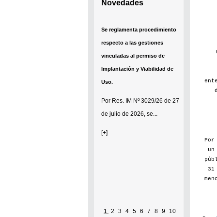
Novedades
Se reglamenta procedimiento
respecto a las gestiones
vinculadas al permiso de
Implantación y Viabilidad de
ent
Uso.
Por
Res. IM Nº 3029/26
de 27
de julio de 2026, se...
[+]
Po
un
púb
31
men
1
2
3
4
5
6
7
8
9
10