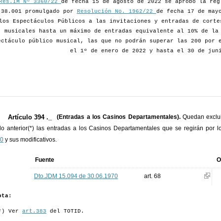
Res.IM Nº 3360/22
de fecha 15 de agosto de 2022 se aprobó la reg
 38.001 promulgado por
Resolución No. 1962/22
de fecha 17 de may
los Espectáculos Públicos a las invitaciones y entradas de corte
musicales hasta un máximo de entradas equivalente al 10% de la
ectáculo público musical, las que no podrán superar las 200 por 
el 1º de enero de 2022 y hasta el 30 de jun
Artículo 394 ._
(Entradas a los Casinos Departamentales).
Quedan exclui
ulo anterior(*) las entradas a los Casinos Departamentales que se regirán por l
00
y sus modificativos.
Fuente
O
Dto.JDM 15.094 de 30.06.1970
art. 68
ota:
*) Ver
art.383
del TOTID.