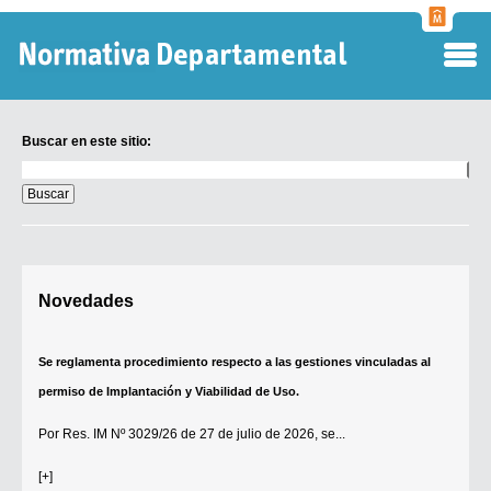
Normati
Departa
Buscar en este sitio:
Buscar
en
este
sitio:
Digesto Departamental
Novedades
TOBEFU
TOTID
Se reglamenta procedimiento respecto a las gestiones vinculadas al
Régimen Punitivo Departamental
permiso de Implantación y Viabilidad de Uso.
Buscar fuentes
Por
Res. IM Nº 3029/26
de 27 de julio de 2026, se...
Contacto
[+]