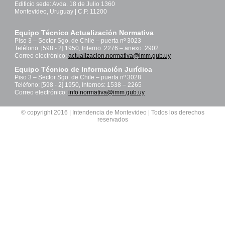
Edificio sede: Avda. 18 de Julio 1360
Montevideo, Uruguay | C.P. 11200
Equipo Técnico Actualización Normativa
Piso 3 – Sector Sgo. de Chile – puerta nº 3023
Teléfono: [598 - 2] 1950, Interno: 2276 – anexo: 2902
Correo electrónico:
actualizacion.normativa@imm.gub.uy
Equipo Técnico de Información Jurídica
Piso 3 – Sector Sgo. de Chile – puerta nº 3028
Teléfono: [598 - 2] 1950, Internos: 1538 – 2265
Correo electrónico:
info.normativa@imm.gub.uy
© copyright 2016 | Intendencia de Montevideo | Todos los derechos
reservados