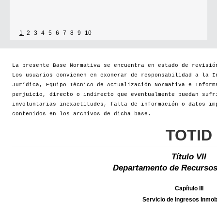
1
2
3
4
5
6
7
8
9
10
La presente Base Normativa se encuentra en estado de revisió
Los usuarios convienen en exonerar de responsabilidad a la I
Jurídica, Equipo Técnico de Actualización Normativa e Inform
perjuicio, directo o indirecto que eventualmente puedan sufr
involuntarias inexactitudes, falta de información o datos im
contenidos en los archivos de dicha base.
TOTID
Título VII
Departamento de Recursos
Capítulo III
Servicio de Ingresos Inmobi