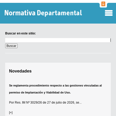
Normati
Departa
Buscar en este sitio:
Buscar
en
este
sitio:
Digesto Departamental
Novedades
TOBEFU
TOTID
Se reglamenta procedimiento respecto a las gestiones vinculadas al
Régimen Punitivo Departamental
permiso de Implantación y Viabilidad de Uso.
Buscar fuentes
Por
Res. IM Nº 3029/26
de 27 de julio de 2026, se...
Contacto
[+]