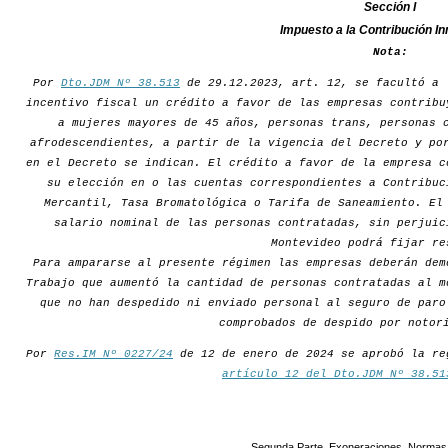
Sección I
Impuesto a la Contribución In
Nota:
Por
Dto.JDM Nº 38.513
de 29.12.2023, art. 12, se facultó a 
incentivo fiscal un crédito a favor de las empresas contribu
a mujeres mayores de 45 años, personas trans, personas 
afrodescendientes, a partir de la vigencia del Decreto y po
en el Decreto se indican. El crédito a favor de la empresa c
su elección en o las cuentas correspondientes a Contribuc
Mercantil, Tasa Bromatológica o Tarifa de Saneamiento. El
salario nominal de las personas contratadas, sin perjuic
Montevideo podrá fijar re
Para ampararse al presente régimen las empresas deberán dem
Trabajo que aumentó la cantidad de personas contratadas al m
que no han despedido ni enviado personal al seguro de paro
comprobados de despido por notor
Por
Res.IM Nº 0227/24
de 12 de enero de 2024 se aprobó la re
artículo 12 del Dto.JDM Nº 38.51
Segunda Parte. Exoneraciones. Normas