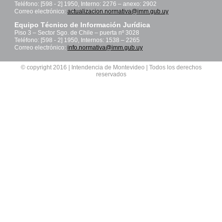
Teléfono: [598 - 2] 1950, Interno: 2276 – anexo: 2902
Correo electrónico:
actualizacion.normativa@imm.gub.uy
Equipo Técnico de Información Jurídica
Piso 3 – Sector Sgo. de Chile – puerta nº 3028
Teléfono: [598 - 2] 1950, Internos: 1538 – 2265
Correo electrónico:
info.normativa@imm.gub.uy
© copyright 2016 | Intendencia de Montevideo | Todos los derechos
reservados