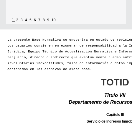
1
2
3
4
5
6
7
8
9
10
La presente Base Normativa se encuentra en estado de revisió
Los usuarios convienen en exonerar de responsabilidad a la I
Jurídica, Equipo Técnico de Actualización Normativa e Inform
perjuicio, directo o indirecto que eventualmente puedan sufr
involuntarias inexactitudes, falta de información o datos im
contenidos en los archivos de dicha base.
TOTID
Título VII
Departamento de Recursos
Capítulo III
Servicio de Ingresos Inmobi