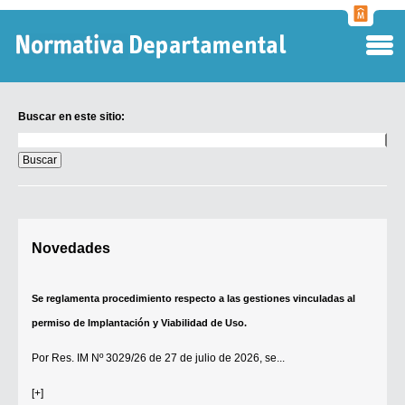
Normati
Departa
Buscar en este sitio:
Buscar
en
este
sitio:
Digesto Departamental
Novedades
TOBEFU
TOTID
Se reglamenta procedimiento respecto a las gestiones vinculadas al
Régimen Punitivo Departamental
permiso de Implantación y Viabilidad de Uso.
Buscar fuentes
Por
Res. IM Nº 3029/26
de 27 de julio de 2026, se...
Contacto
[+]