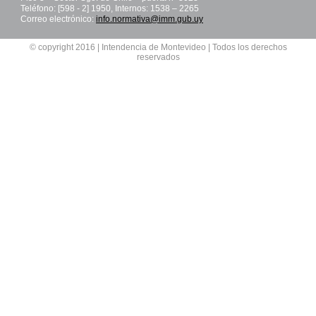
Teléfono: [598 - 2] 1950, Internos: 1538 – 2265
Correo electrónico:
info.normativa@imm.gub.uy
© copyright 2016 | Intendencia de Montevideo | Todos los derechos
reservados