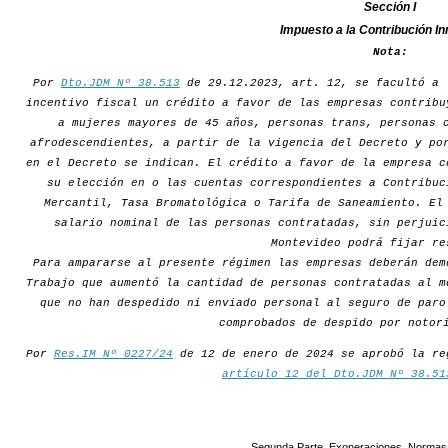
Sección I
Impuesto a la Contribución In
Nota:
Por
Dto.JDM Nº 38.513
de 29.12.2023, art. 12, se facultó a 
incentivo fiscal un crédito a favor de las empresas contribu
a mujeres mayores de 45 años, personas trans, personas 
afrodescendientes, a partir de la vigencia del Decreto y po
en el Decreto se indican. El crédito a favor de la empresa c
su elección en o las cuentas correspondientes a Contribuc
Mercantil, Tasa Bromatológica o Tarifa de Saneamiento. El
salario nominal de las personas contratadas, sin perjuic
Montevideo podrá fijar re
Para ampararse al presente régimen las empresas deberán dem
Trabajo que aumentó la cantidad de personas contratadas al m
que no han despedido ni enviado personal al seguro de paro
comprobados de despido por notor
Por
Res.IM Nº 0227/24
de 12 de enero de 2024 se aprobó la re
artículo 12 del Dto.JDM Nº 38.51
Segunda Parte. Exoneraciones. Normas