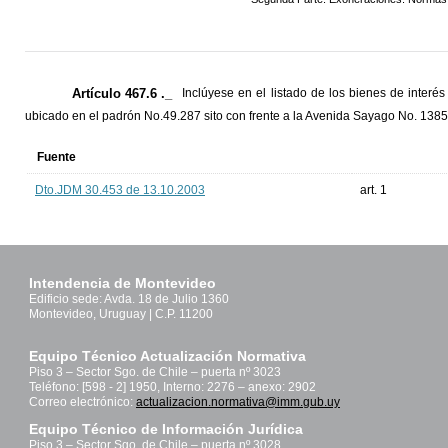
Artículo 467.6 ._
Inclúyese en el listado de los bienes de interé
ubicado en el padrón No.49.287 sito con frente a la Avenida Sayago No. 1385
Fuente
Dto.JDM 30.453 de 13.10.2003
art. 1
Intendencia de Montevideo
Edificio sede: Avda. 18 de Julio 1360
Montevideo, Uruguay | C.P. 11200
Equipo Técnico Actualización Normativa
Piso 3 – Sector Sgo. de Chile – puerta nº 3023
Teléfono: [598 - 2] 1950, Interno: 2276 – anexo: 2902
Correo electrónico:
actualizacion.normativa@imm.gub.uy
Equipo Técnico de Información Jurídica
Piso 3 – Sector Sgo. de Chile – puerta nº 3028