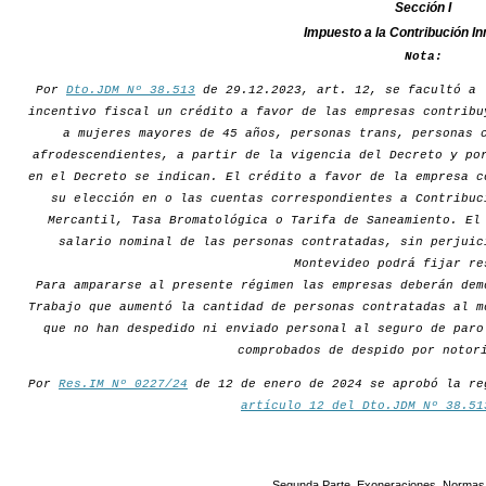
Sección I
Impuesto a la Contribución In
Nota:
Por
Dto.JDM Nº 38.513
de 29.12.2023, art. 12, se facultó a 
incentivo fiscal un crédito a favor de las empresas contribu
a mujeres mayores de 45 años, personas trans, personas 
afrodescendientes, a partir de la vigencia del Decreto y po
en el Decreto se indican. El crédito a favor de la empresa c
su elección en o las cuentas correspondientes a Contribuc
Mercantil, Tasa Bromatológica o Tarifa de Saneamiento. El
salario nominal de las personas contratadas, sin perjuic
Montevideo podrá fijar re
Para ampararse al presente régimen las empresas deberán dem
Trabajo que aumentó la cantidad de personas contratadas al m
que no han despedido ni enviado personal al seguro de paro
comprobados de despido por notor
Por
Res.IM Nº 0227/24
de 12 de enero de 2024 se aprobó la re
artículo 12 del Dto.JDM Nº 38.51
Segunda Parte. Exoneraciones. Normas