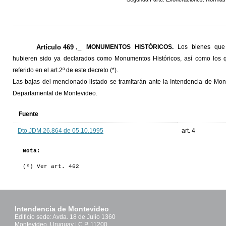
Artículo 469 ._
MONUMENTOS HISTÓRICOS.
Los bienes que
hubieren sido ya declarados como Monumentos Históricos, así como los qu
referido en el art.2º de este decreto (*).
Las bajas del mencionado listado se tramitarán ante la Intendencia de Mont
Departamental de Montevideo.
Fuente
Dto.JDM 26.864 de 05.10.1995
art. 4
Nota:
(*) Ver art. 462
Intendencia de Montevideo
Edificio sede: Avda. 18 de Julio 1360
Montevideo, Uruguay | C.P. 11200