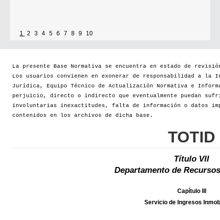
1
2
3
4
5
6
7
8
9
10
La presente Base Normativa se encuentra en estado de revisió
Los usuarios convienen en exonerar de responsabilidad a la I
Jurídica, Equipo Técnico de Actualización Normativa e Inform
perjuicio, directo o indirecto que eventualmente puedan sufr
involuntarias inexactitudes, falta de información o datos im
contenidos en los archivos de dicha base.
TOTID
Título VII
Departamento de Recursos
Capítulo III
Servicio de Ingresos Inmobi