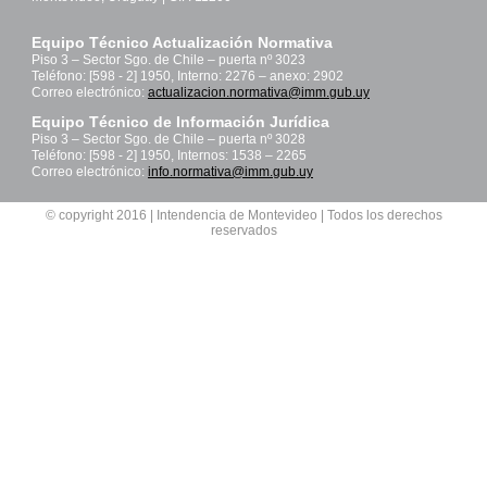
Equipo Técnico Actualización Normativa
Piso 3 – Sector Sgo. de Chile – puerta nº 3023
Teléfono: [598 - 2] 1950, Interno: 2276 – anexo: 2902
Correo electrónico:
actualizacion.normativa@imm.gub.uy
Equipo Técnico de Información Jurídica
Piso 3 – Sector Sgo. de Chile – puerta nº 3028
Teléfono: [598 - 2] 1950, Internos: 1538 – 2265
Correo electrónico:
info.normativa@imm.gub.uy
© copyright 2016 | Intendencia de Montevideo | Todos los derechos
reservados