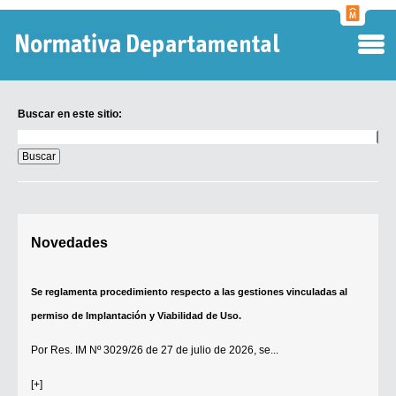
Normati
Departa
Buscar en este sitio:
Buscar
en
este
sitio:
Digesto Departamental
Novedades
TOBEFU
TOTID
Se reglamenta procedimiento respecto a las gestiones vinculadas al
Régimen Punitivo Departamental
permiso de Implantación y Viabilidad de Uso.
Buscar fuentes
Por
Res. IM Nº 3029/26
de 27 de julio de 2026, se...
Contacto
[+]