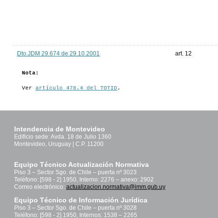
Dto.JDM 29.674 de 29.10.2001
art. 12
Nota:
Ver
artículo 478.4 del TOTID
.
Intendencia de Montevideo
Edificio sede: Avda. 18 de Julio 1360
Montevideo, Uruguay | C.P. 11200
Equipo Técnico Actualización Normativa
Piso 3 – Sector Sgo. de Chile – puerta nº 3023
Teléfono: [598 - 2] 1950, Interno: 2276 – anexo: 2902
Correo electrónico:
actualizacion.normativa@imm.gub.uy
Equipo Técnico de Información Jurídica
Piso 3 – Sector Sgo. de Chile – puerta nº 3028
Teléfono: [598 - 2] 1950, Internos: 1538 – 2265