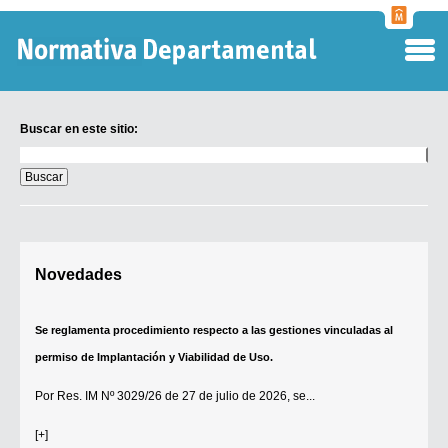
Normati
Departa
Buscar en este sitio:
Buscar
en
este
sitio:
Digesto Departamental
Novedades
TOBEFU
TOTID
Se reglamenta procedimiento respecto a las gestiones vinculadas al
Régimen Punitivo Departamental
permiso de Implantación y Viabilidad de Uso.
Buscar fuentes
Por
Res. IM Nº 3029/26
de 27 de julio de 2026, se...
Contacto
[+]