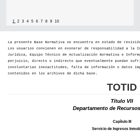
1
2
3
4
5
6
7
8
9
10
La presente Base Normativa se encuentra en estado de revisió
Los usuarios convienen en exonerar de responsabilidad a la I
Jurídica, Equipo Técnico de Actualización Normativa e Inform
perjuicio, directo o indirecto que eventualmente puedan sufr
involuntarias inexactitudes, falta de información o datos im
contenidos en los archivos de dicha base.
TOTID
Título VII
Departamento de Recursos
Capítulo III
Servicio de Ingresos Inmobi