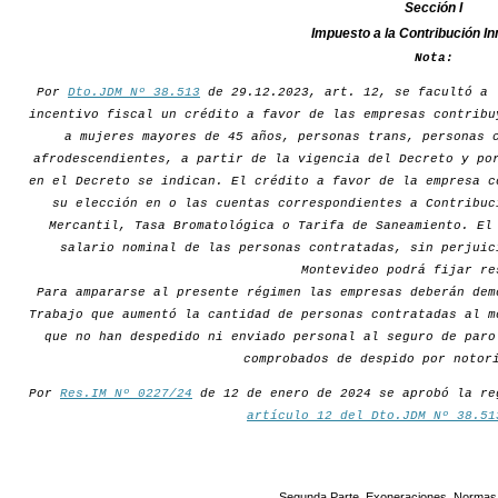
Sección I
Impuesto a la Contribución In
Nota:
Por
Dto.JDM Nº 38.513
de 29.12.2023, art. 12, se facultó a 
incentivo fiscal un crédito a favor de las empresas contribu
a mujeres mayores de 45 años, personas trans, personas 
afrodescendientes, a partir de la vigencia del Decreto y po
en el Decreto se indican. El crédito a favor de la empresa c
su elección en o las cuentas correspondientes a Contribuc
Mercantil, Tasa Bromatológica o Tarifa de Saneamiento. El
salario nominal de las personas contratadas, sin perjuic
Montevideo podrá fijar re
Para ampararse al presente régimen las empresas deberán dem
Trabajo que aumentó la cantidad de personas contratadas al m
que no han despedido ni enviado personal al seguro de paro
comprobados de despido por notor
Por
Res.IM Nº 0227/24
de 12 de enero de 2024 se aprobó la re
artículo 12 del Dto.JDM Nº 38.51
Segunda Parte. Exoneraciones. Normas