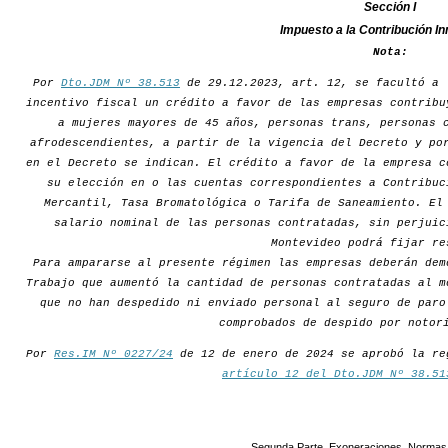
Sección I
Impuesto a la Contribución In
Nota:
Por
Dto.JDM Nº 38.513
de 29.12.2023, art. 12, se facultó a 
incentivo fiscal un crédito a favor de las empresas contribu
a mujeres mayores de 45 años, personas trans, personas 
afrodescendientes, a partir de la vigencia del Decreto y po
en el Decreto se indican. El crédito a favor de la empresa c
su elección en o las cuentas correspondientes a Contribuc
Mercantil, Tasa Bromatológica o Tarifa de Saneamiento. El
salario nominal de las personas contratadas, sin perjuic
Montevideo podrá fijar re
Para ampararse al presente régimen las empresas deberán dem
Trabajo que aumentó la cantidad de personas contratadas al m
que no han despedido ni enviado personal al seguro de paro
comprobados de despido por notor
Por
Res.IM Nº 0227/24
de 12 de enero de 2024 se aprobó la re
artículo 12 del Dto.JDM Nº 38.51
Segunda Parte. Exoneraciones. Normas