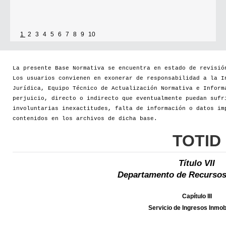
1
2
3
4
5
6
7
8
9
10
La presente Base Normativa se encuentra en estado de revisió
Los usuarios convienen en exonerar de responsabilidad a la I
Jurídica, Equipo Técnico de Actualización Normativa e Inform
perjuicio, directo o indirecto que eventualmente puedan sufr
involuntarias inexactitudes, falta de información o datos im
contenidos en los archivos de dicha base.
TOTID
Título VII
Departamento de Recursos
Capítulo III
Servicio de Ingresos Inmobi