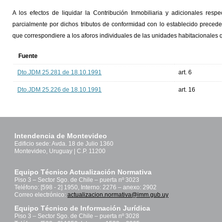
A los efectos de liquidar la Contribución Inmobiliaria y adicionales resp
parcialmente por dichos tributos de conformidad con lo establecido precede
que correspondiere a los aforos individuales de las unidades habitacionales 
Fuente
Dto.JDM 25.281 de 18.10.1991
art. 6
Dto.JDM 25.226 de 18.10.1991
art. 16
Intendencia de Montevideo
Edificio sede: Avda. 18 de Julio 1360
Montevideo, Uruguay | C.P. 11200
Equipo Técnico Actualización Normativa
Piso 3 – Sector Sgo. de Chile – puerta nº 3023
Teléfono: [598 - 2] 1950, Interno: 2276 – anexo: 2902
Correo electrónico:
actualizacion.normativa@imm.gub.uy
Equipo Técnico de Información Jurídica
Piso 3 – Sector Sgo. de Chile – puerta nº 3028