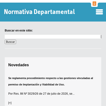
Normati
Departa
Buscar en este sitio:
Buscar
en
este
sitio:
Digesto Departamental
Novedades
TOBEFU
TOTID
Se reglamenta procedimiento respecto a las gestiones vinculadas al
Régimen Punitivo Departamental
permiso de Implantación y Viabilidad de Uso.
Buscar fuentes
Por
Res. IM Nº 3029/26
de 27 de julio de 2026, se...
Contacto
[+]