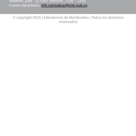
Teléfono: [598 - 2] 1950, Internos: 1538 – 2265
Correo electrónico:
info.normativa@imm.gub.uy
© copyright 2016 | Intendencia de Montevideo | Todos los derechos
reservados