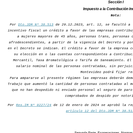
Sección I
Impuesto a la Contribución In
Nota:
Por
Dto.JDM Nº 38.513
de 29.12.2023, art. 12, se facultó a 
incentivo fiscal un crédito a favor de las empresas contribu
a mujeres mayores de 45 años, personas trans, personas 
afrodescendientes, a partir de la vigencia del Decreto y po
en el Decreto se indican. El crédito a favor de la empresa c
su elección en o las cuentas correspondientes a Contribuc
Mercantil, Tasa Bromatológica o Tarifa de Saneamiento. El
salario nominal de las personas contratadas, sin perjuic
Montevideo podrá fijar re
Para ampararse al presente régimen las empresas deberán dem
Trabajo que aumentó la cantidad de personas contratadas al m
que no han despedido ni enviado personal al seguro de paro
comprobados de despido por notor
Por
Res.IM Nº 0227/24
de 12 de enero de 2024 se aprobó la re
artículo 12 del Dto.JDM Nº 38.51
Segunda Parte. Exoneraciones. Normas