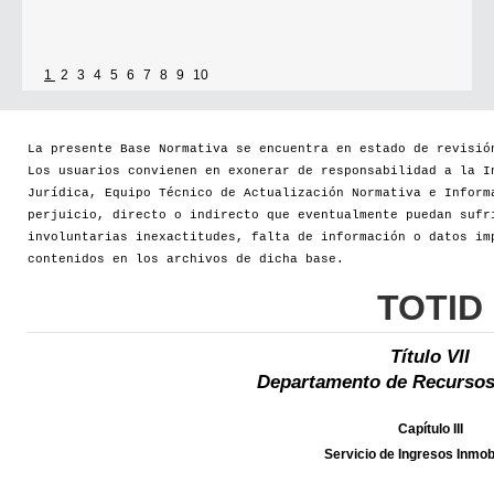
1
2
3
4
5
6
7
8
9
10
La presente Base Normativa se encuentra en estado de revisió
Los usuarios convienen en exonerar de responsabilidad a la I
Jurídica, Equipo Técnico de Actualización Normativa e Inform
perjuicio, directo o indirecto que eventualmente puedan sufr
involuntarias inexactitudes, falta de información o datos im
contenidos en los archivos de dicha base.
TOTID
Título VII
Departamento de Recursos
Capítulo III
Servicio de Ingresos Inmobi