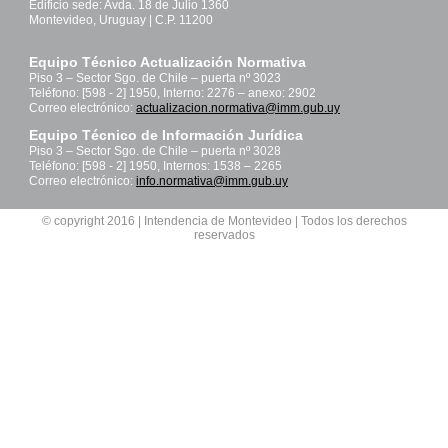
Edificio sede: Avda. 18 de Julio 1360
Montevideo, Uruguay | C.P. 11200
Equipo Técnico Actualización Normativa
Piso 3 – Sector Sgo. de Chile – puerta nº 3023
Teléfono: [598 - 2] 1950, Interno: 2276 – anexo: 2902
Correo electrónico:
actualizacion.normativa@imm.gub.uy
Equipo Técnico de Información Jurídica
Piso 3 – Sector Sgo. de Chile – puerta nº 3028
Teléfono: [598 - 2] 1950, Internos: 1538 – 2265
Correo electrónico:
info.normativa@imm.gub.uy
© copyright 2016 | Intendencia de Montevideo | Todos los derechos
reservados