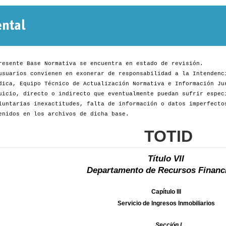
Normativa
Departamental
resente Base Normativa se encuentra en estado de revisión.
usuarios convienen en exonerar de responsabilidad a la Intendenc
dica, Equipo Técnico de Actualización Normativa e Información Ju
uicio, directo o indirecto que eventualmente puedan sufrir espec
luntarias inexactitudes, falta de información o datos imperfecto
enidos en los archivos de dicha base.
TOTID
Título VII
Departamento de Recursos Financ
Capítulo III
Servicio de Ingresos Inmobiliarios
Sección I