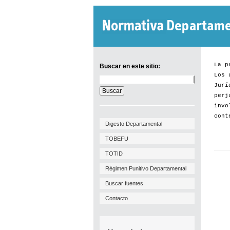
La p
Buscar en este sitio:
Los 
Buscar
Jurí
en
este
perj
sitio:
invo
cont
Digesto Departamental
TOBEFU
TOTID
Régimen Punitivo Departamental
Buscar fuentes
Contacto