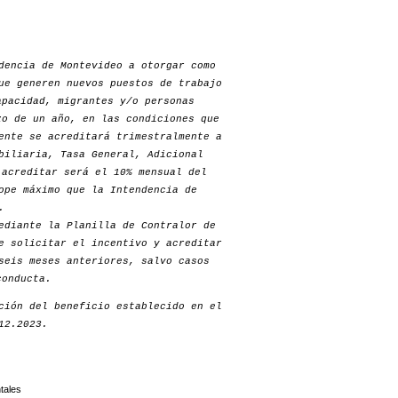
dencia de Montevideo a otorgar como
ue generen nuevos puestos de trabajo
apacidad, migrantes y/o personas
zo de un año, en las condiciones que
ente se acreditará trimestralmente a
biliaria, Tasa General, Adicional
 acreditar será el 10% mensual del
ope máximo que la Intendencia de
.
ediante la Planilla de Contralor de
e solicitar el incentivo y acreditar
seis meses anteriores, salvo casos
conducta.
ción del beneficio establecido en el
12.2023.
tales