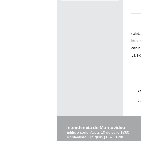
calid
inmue
cabin
La ex
N
V
Intendencia de Montevideo
Edificio sede: Avda. 18 de Julio 1360
Montevideo, Uruguay | C.P. 11200