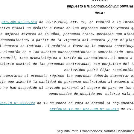
Impuesto a la Contribución Inmobiliaria
Nota:
r
Dto.JDM Nº 38.513
de 29.12.2023, art. 12, se facultó a la Inten
ntivo fiscal un crédito a favor de las empresas contribuyentes q
a mujeres mayores de 45 años, personas trans, personas con disc
odescendientes, a partir de la vigencia del Decreto y por el pla
l Decreto se indican. El crédito a favor de la empresa contribuy
u elección en o las cuentas correspondientes a Contribución Inmo
ercantil, Tasa Bromatológica o Tarifa de Saneamiento. El monto a
salario nominal de las personas contratadas, sin perjuicio del t
Montevideo podrá fijar resolución
a ampararse al presente régimen las empresas deberán demostrar m
ajo que aumentó la cantidad de personas contratadas al momento d
e no han despedido ni enviado personal al seguro de paro en los 
comprobados de despido por notoria mala 
Res.IM Nº 0227/24
de 12 de enero de 2024 se aprobó la reglamenta
artículo 12 del Dto.JDM Nº 38.513
de 29.
Segunda Parte. Exoneraciones. Normas Departamen