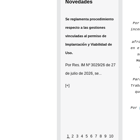
Novedades
Se reglamenta procedimiento
Po
respecto a las gestiones
ince
vinculadas al permiso de
afr
Implantación y Viabilidad de
en e
Uso.
s
M
Por
Res. IM Nº 3029/26
de 27
de julio de 2026, se...
Par
[+]
Trab
qu
Por
1
2
3
4
5
6
7
8
9
10