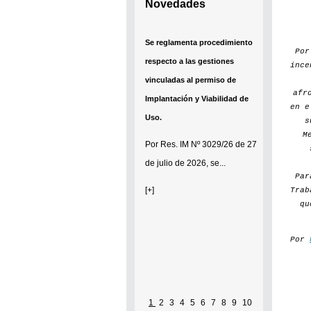
Novedades
Se reglamenta procedimiento
Po
respecto a las gestiones
ince
vinculadas al permiso de
afr
Implantación y Viabilidad de
en e
Uso.
s
M
Por
Res. IM Nº 3029/26
de 27
de julio de 2026, se...
Par
[+]
Trab
qu
Por
1
2
3
4
5
6
7
8
9
10