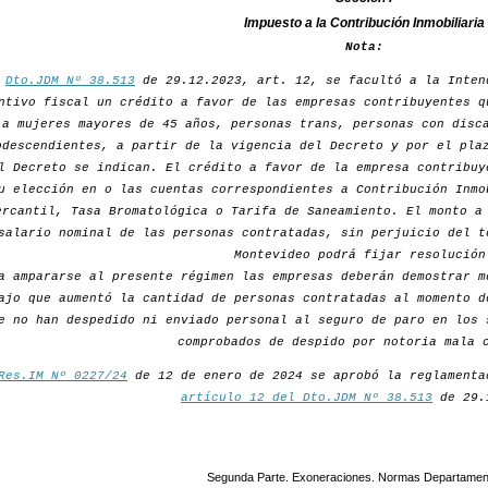
Impuesto a la Contribución Inmobiliaria
Nota:
r
Dto.JDM Nº 38.513
de 29.12.2023, art. 12, se facultó a la Inten
ntivo fiscal un crédito a favor de las empresas contribuyentes q
a mujeres mayores de 45 años, personas trans, personas con disc
odescendientes, a partir de la vigencia del Decreto y por el pla
l Decreto se indican. El crédito a favor de la empresa contribuy
u elección en o las cuentas correspondientes a Contribución Inmo
ercantil, Tasa Bromatológica o Tarifa de Saneamiento. El monto a
salario nominal de las personas contratadas, sin perjuicio del t
Montevideo podrá fijar resolución
a ampararse al presente régimen las empresas deberán demostrar m
ajo que aumentó la cantidad de personas contratadas al momento d
e no han despedido ni enviado personal al seguro de paro en los 
comprobados de despido por notoria mala 
Res.IM Nº 0227/24
de 12 de enero de 2024 se aprobó la reglamenta
artículo 12 del Dto.JDM Nº 38.513
de 29.
Segunda Parte. Exoneraciones. Normas Departamen