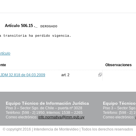
Artículo 506.15 ._
DEROGADO
a transitoria ha perdido vigencia.
rtículo
ente
Observaciones
.JDM 32.818 de 04.03.2009
art. 2
Equipo Técnico de Información Jurídica
Equipo Técnico
Piso 3 – Sector Sgo. de Chile – puerta nº 3028
Piso 3 – Sector Sgo
Teléfono: [598 - 2] 1950, Internos: 1538 – 2265
Teléfono: [598 - 2] 
Correo electrónico:
info.normativa@imm.gub.uy
Correo electrónico:
© copyright 2016 | Intendencia de Montevideo | Todos los derechos reservados