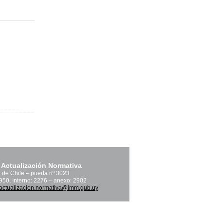
 Actualización Normativa
. de Chile – puerta nº 3023
1950, Interno: 2276 – anexo: 2902
actualizacion.normativa@imm.gub.uy