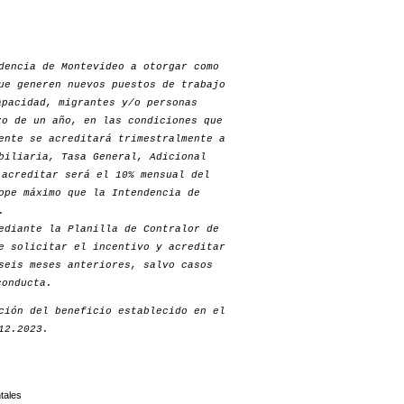
dencia de Montevideo a otorgar como
ue generen nuevos puestos de trabajo
apacidad, migrantes y/o personas
zo de un año, en las condiciones que
ente se acreditará trimestralmente a
biliaria, Tasa General, Adicional
 acreditar será el 10% mensual del
ope máximo que la Intendencia de
.
ediante la Planilla de Contralor de
e solicitar el incentivo y acreditar
seis meses anteriores, salvo casos
conducta.
ción del beneficio establecido en el
12.2023.
tales