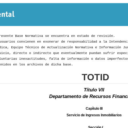
Normativa
Departamental
resente Base Normativa se encuentra en estado de revisión.
usuarios convienen en exonerar de responsabilidad a la Intendenc
dica, Equipo Técnico de Actualización Normativa e Información Ju
uicio, directo o indirecto que eventualmente puedan sufrir espec
luntarias inexactitudes, falta de información o datos imperfecto
enidos en los archivos de dicha base.
TOTID
Título VII
Departamento de Recursos Financ
Capítulo III
Servicio de Ingresos Inmobiliarios
Sección I