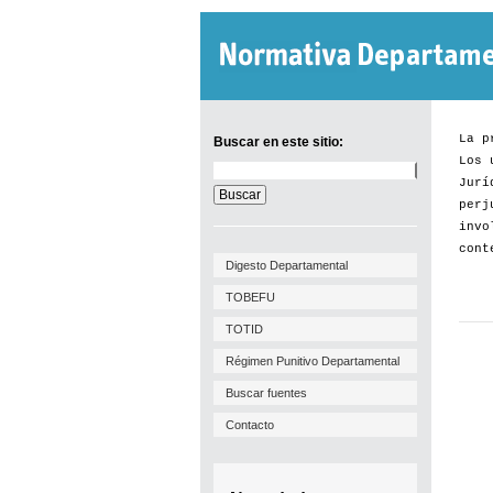
La p
Buscar en este sitio:
Los 
Buscar
Jurí
en
este
perj
sitio:
invo
cont
Digesto Departamental
TOBEFU
TOTID
Régimen Punitivo Departamental
Buscar fuentes
Contacto