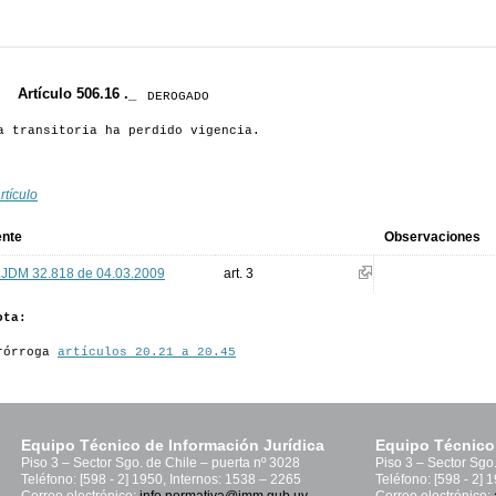
Artículo 506.16 ._
DEROGADO
a transitoria ha perdido vigencia.
rtículo
ente
Observaciones
.JDM 32.818 de 04.03.2009
art. 3
ota:
rórroga
artículos 20.21 a 20.45
Equipo Técnico de Información Jurídica
Equipo Técnico
Piso 3 – Sector Sgo. de Chile – puerta nº 3028
Piso 3 – Sector Sgo
Teléfono: [598 - 2] 1950, Internos: 1538 – 2265
Teléfono: [598 - 2] 