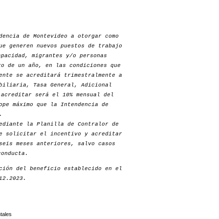
dencia de Montevideo a otorgar como
ue generen nuevos puestos de trabajo
apacidad, migrantes y/o personas
zo de un año, en las condiciones que
ente se acreditará trimestralmente a
biliaria, Tasa General, Adicional
 acreditar será el 10% mensual del
ope máximo que la Intendencia de
.
ediante la Planilla de Contralor de
e solicitar el incentivo y acreditar
seis meses anteriores, salvo casos
conducta.
ción del beneficio establecido en el
12.2023.
tales