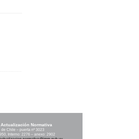
 Actualización Normativa
. de Chile – puerta nº 3023
1950, Interno: 2276 – anexo: 2902