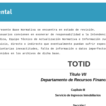
Normativa
Departamental
resente Base Normativa se encuentra en estado de revisión.
usuarios convienen en exonerar de responsabilidad a la Intendenc
dica, Equipo Técnico de Actualización Normativa e Información Ju
uicio, directo o indirecto que eventualmente puedan sufrir espec
luntarias inexactitudes, falta de información o datos imperfecto
enidos en los archivos de dicha base.
TOTID
Título VII
Departamento de Recursos Financ
Capítulo III
Servicio de Ingresos Inmobiliarios
Sección I