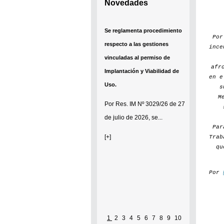
Novedades
Se reglamenta procedimiento
Po
respecto a las gestiones
ince
vinculadas al permiso de
afr
Implantación y Viabilidad de
en e
Uso.
s
M
Por
Res. IM Nº 3029/26
de 27
de julio de 2026, se...
Par
[+]
Trab
qu
Por
1
2
3
4
5
6
7
8
9
10