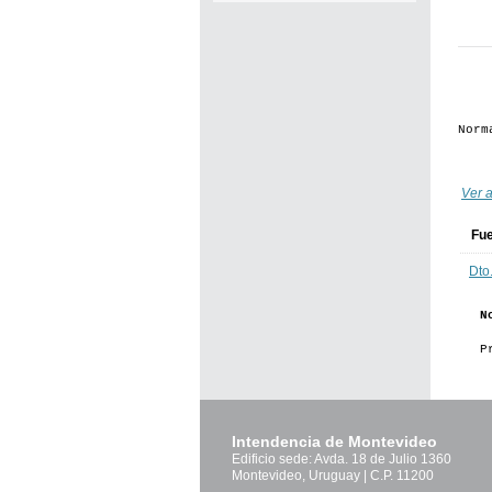
Norm
Ver a
Fu
Dto
N
P
Intendencia de Montevideo
Edificio sede: Avda. 18 de Julio 1360
Montevideo, Uruguay | C.P. 11200