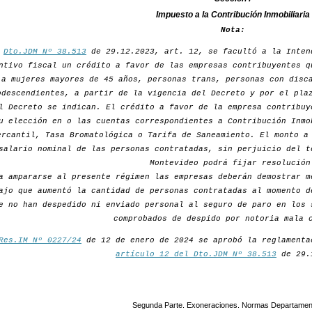
Impuesto a la Contribución Inmobiliaria
Nota:
r
Dto.JDM Nº 38.513
de 29.12.2023, art. 12, se facultó a la Inten
ntivo fiscal un crédito a favor de las empresas contribuyentes q
a mujeres mayores de 45 años, personas trans, personas con disc
odescendientes, a partir de la vigencia del Decreto y por el pla
l Decreto se indican. El crédito a favor de la empresa contribuy
u elección en o las cuentas correspondientes a Contribución Inmo
ercantil, Tasa Bromatológica o Tarifa de Saneamiento. El monto a
salario nominal de las personas contratadas, sin perjuicio del t
Montevideo podrá fijar resolución
a ampararse al presente régimen las empresas deberán demostrar m
ajo que aumentó la cantidad de personas contratadas al momento d
e no han despedido ni enviado personal al seguro de paro en los 
comprobados de despido por notoria mala 
Res.IM Nº 0227/24
de 12 de enero de 2024 se aprobó la reglamenta
artículo 12 del Dto.JDM Nº 38.513
de 29.
Segunda Parte. Exoneraciones. Normas Departamen