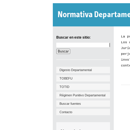
La p
Buscar en este sitio:
Los 
Buscar
Jurí
en
este
perj
sitio:
invo
cont
Digesto Departamental
TOBEFU
TOTID
Régimen Punitivo Departamental
Buscar fuentes
Contacto