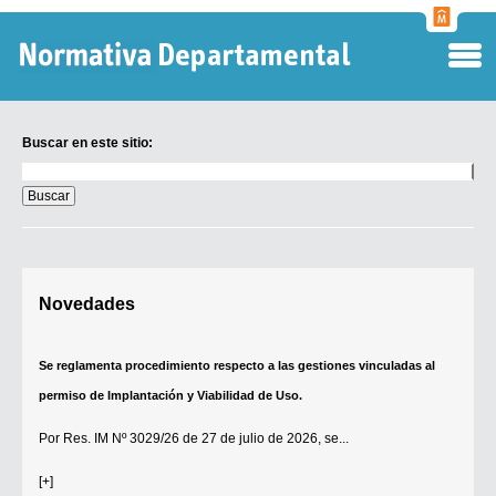
Normati
Departa
Buscar en este sitio:
Buscar
en
este
sitio:
Digesto Departamental
Novedades
TOBEFU
TOTID
Se reglamenta procedimiento respecto a las gestiones vinculadas al
Régimen Punitivo Departamental
permiso de Implantación y Viabilidad de Uso.
Buscar fuentes
Por
Res. IM Nº 3029/26
de 27 de julio de 2026, se...
Contacto
[+]