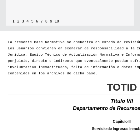
1
2
3
4
5
6
7
8
9
10
La presente Base Normativa se encuentra en estado de revisió
Los usuarios convienen en exonerar de responsabilidad a la I
Jurídica, Equipo Técnico de Actualización Normativa e Inform
perjuicio, directo o indirecto que eventualmente puedan sufr
involuntarias inexactitudes, falta de información o datos im
contenidos en los archivos de dicha base.
TOTID
Título VII
Departamento de Recursos
Capítulo III
Servicio de Ingresos Inmobi