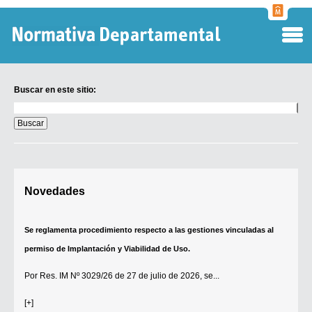
Normati
Departa
Buscar en este sitio:
Buscar
en
este
sitio:
Digesto Departamental
Novedades
TOBEFU
TOTID
Se reglamenta procedimiento respecto a las gestiones vinculadas al
Régimen Punitivo Departamental
permiso de Implantación y Viabilidad de Uso.
Buscar fuentes
Por
Res. IM Nº 3029/26
de 27 de julio de 2026, se...
Contacto
[+]