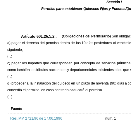
Sección I
Permiso para establecer Quioscos Fijos y Puestos/Qu
Artículo 601.26.5.2 ._
(Obligaciones del Permisario)
Son obligac
a) pagar el derecho del permiso dentro de los 10 días posteriores al vencimie
siguiente;
(...)
c) pagar los importes que correspondan por concepto de servicios públicos
como también los tributos nacionales y departamentales existentes o los que s
(...)
g) proceder a la instalación del quiosco en un plazo de noventa (90) días a co
concedió el permiso, en caso contrario caducará el permiso.
(...)
Fuente
Res.IMM 2721/96 de 17.06.1996
num. 1