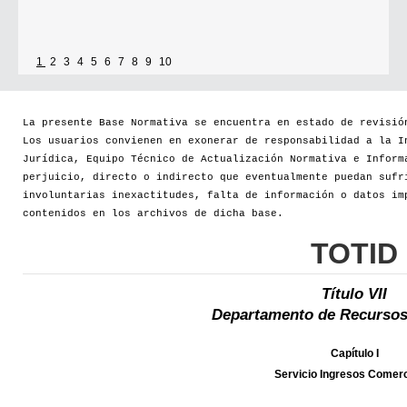
1
2
3
4
5
6
7
8
9
10
La presente Base Normativa se encuentra en estado de revisió
Los usuarios convienen en exonerar de responsabilidad a la I
Jurídica, Equipo Técnico de Actualización Normativa e Inform
perjuicio, directo o indirecto que eventualmente puedan sufr
involuntarias inexactitudes, falta de información o datos im
contenidos en los archivos de dicha base.
TOTID
Título VII
Departamento de Recursos
Capítulo I
Servicio Ingresos Comerc