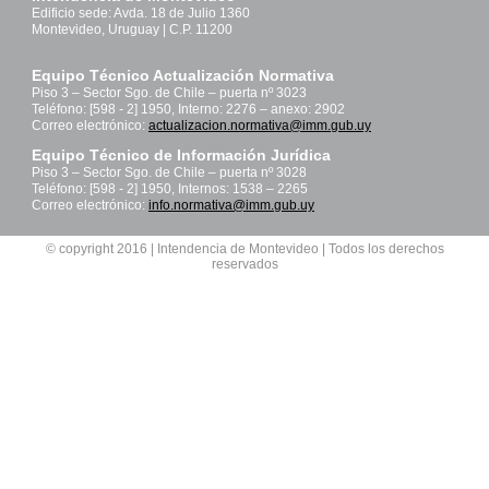
Edificio sede: Avda. 18 de Julio 1360
Montevideo, Uruguay | C.P. 11200
Equipo Técnico Actualización Normativa
Piso 3 – Sector Sgo. de Chile – puerta nº 3023
Teléfono: [598 - 2] 1950, Interno: 2276 – anexo: 2902
Correo electrónico:
actualizacion.normativa@imm.gub.uy
Equipo Técnico de Información Jurídica
Piso 3 – Sector Sgo. de Chile – puerta nº 3028
Teléfono: [598 - 2] 1950, Internos: 1538 – 2265
Correo electrónico:
info.normativa@imm.gub.uy
© copyright 2016 | Intendencia de Montevideo | Todos los derechos
reservados