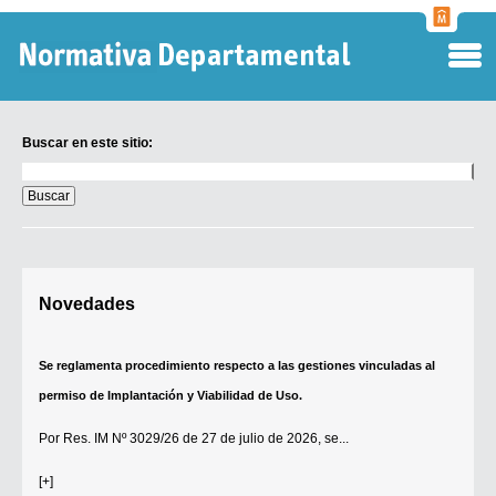
Normati
Departa
Buscar en este sitio:
Buscar
en
este
sitio:
Digesto Departamental
Novedades
TOBEFU
TOTID
Se reglamenta procedimiento respecto a las gestiones vinculadas al
Régimen Punitivo Departamental
permiso de Implantación y Viabilidad de Uso.
Buscar fuentes
Por
Res. IM Nº 3029/26
de 27 de julio de 2026, se...
Contacto
[+]