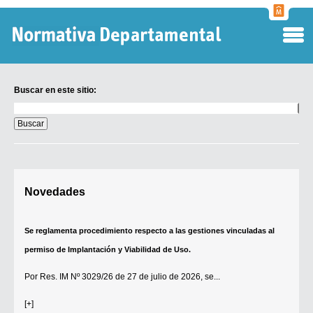
Normati
Departa
Buscar en este sitio:
Buscar
en
este
sitio:
Digesto Departamental
Novedades
TOBEFU
TOTID
Se reglamenta procedimiento respecto a las gestiones vinculadas al
Régimen Punitivo Departamental
permiso de Implantación y Viabilidad de Uso.
Buscar fuentes
Por
Res. IM Nº 3029/26
de 27 de julio de 2026, se...
Contacto
[+]