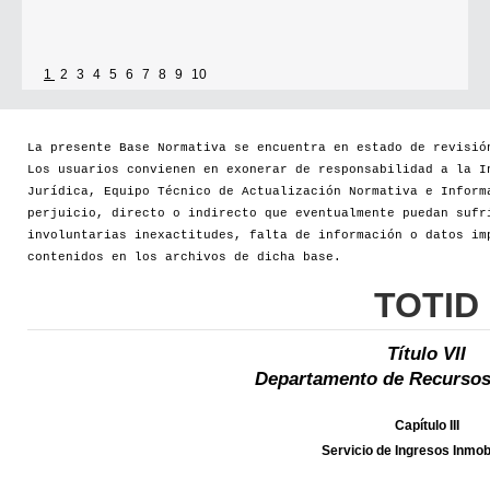
1
2
3
4
5
6
7
8
9
10
La presente Base Normativa se encuentra en estado de revisió
Los usuarios convienen en exonerar de responsabilidad a la I
Jurídica, Equipo Técnico de Actualización Normativa e Inform
perjuicio, directo o indirecto que eventualmente puedan sufr
involuntarias inexactitudes, falta de información o datos im
contenidos en los archivos de dicha base.
TOTID
Título VII
Departamento de Recursos
Capítulo III
Servicio de Ingresos Inmobi