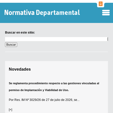
Normati
Departa
Buscar en este sitio:
Buscar
en
este
sitio:
Digesto Departamental
Novedades
TOBEFU
TOTID
Se reglamenta procedimiento respecto a las gestiones vinculadas al
Régimen Punitivo Departamental
permiso de Implantación y Viabilidad de Uso.
Buscar fuentes
Por
Res. IM Nº 3029/26
de 27 de julio de 2026, se...
Contacto
[+]