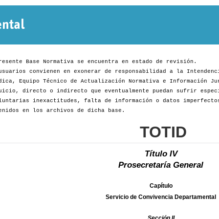
Normativa
Departamental
resente Base Normativa se encuentra en estado de revisión.
usuarios convienen en exonerar de responsabilidad a la Intendenc
dica, Equipo Técnico de Actualización Normativa e Información Ju
uicio, directo o indirecto que eventualmente puedan sufrir espec
luntarias inexactitudes, falta de información o datos imperfecto
enidos en los archivos de dicha base.
TOTID
Título IV
Prosecretaría General
Capítulo
Servicio de Convivencia Departamental
Sección II