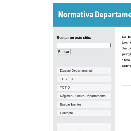
La p
Buscar en este sitio:
Los 
Buscar
Jurí
en
este
perj
sitio:
invo
cont
Digesto Departamental
TOBEFU
TOTID
Régimen Punitivo Departamental
Buscar fuentes
Contacto