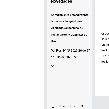
Novedades
Se reglamenta procedimiento
respecto a las gestiones
vinculadas al permiso de
espec
Implantación y Viabilidad de
solic
Uso.
La In
los f
Por
Res. IM Nº 3029/26
de 27
El 50
de julio de 2026, se...
los f
[+]
1
2
3
4
5
6
7
8
9
10