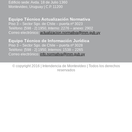
Edificio sede: Avda. 18 de Julio 1360
Montevideo, Uruguay | C.P. 11200
Equipo Técnico Actualización Normativa
Piso 3 – Sector Sgo. de Chile – puerta nº 3023
Teléfono: [598 - 2] 1950, Interno: 2276 – anexo: 2902
Correo electrónico:
actualizacion.normativa@imm.gub.uy
Equipo Técnico de Información Jurídica
Piso 3 – Sector Sgo. de Chile – puerta nº 3028
Teléfono: [598 - 2] 1950, Internos: 1538 – 2265
Correo electrónico:
info.normativa@imm.gub.uy
© copyright 2016 | Intendencia de Montevideo | Todos los derechos
reservados