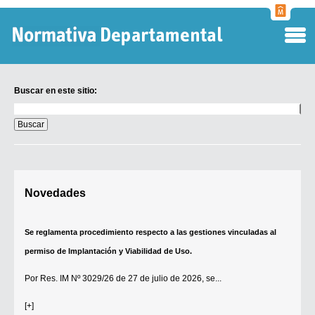
Normati
Departa
Buscar en este sitio:
Buscar
en
este
sitio:
Digesto Departamental
Novedades
TOBEFU
TOTID
Se reglamenta procedimiento respecto a las gestiones vinculadas al
Régimen Punitivo Departamental
permiso de Implantación y Viabilidad de Uso.
Buscar fuentes
Por
Res. IM Nº 3029/26
de 27 de julio de 2026, se...
Contacto
[+]