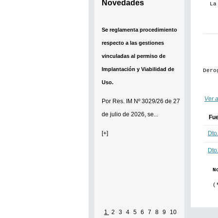
Novedades
La
Se reglamenta procedimiento
respecto a las gestiones
vinculadas al permiso de
Implantación y Viabilidad de
Dero
Uso.
Ver a
Por
Res. IM Nº 3029/26
de 27
de julio de 2026, se...
Fu
Dto
[+]
Dto
N
(
1
2
3
4
5
6
7
8
9
10