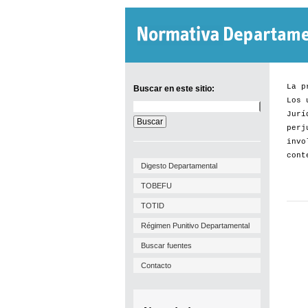
La p
Buscar en este sitio:
Los 
Buscar
Jurí
en
este
perj
sitio:
invo
cont
Digesto Departamental
TOBEFU
TOTID
Régimen Punitivo Departamental
Buscar fuentes
Contacto