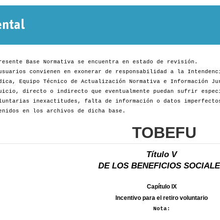
Normativa
Departamental
resente Base Normativa se encuentra en estado de revisión.
usuarios convienen en exonerar de responsabilidad a la Intendenc
dica, Equipo Técnico de Actualización Normativa e Información Ju
uicio, directo o indirecto que eventualmente puedan sufrir espec
luntarias inexactitudes, falta de información o datos imperfecto
enidos en los archivos de dicha base.
TOBEFU
Título V
DE LOS BENEFICIOS SOCIAL
Capítulo IX
Incentivo para el retiro voluntario
Nota: